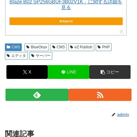
Blaze B02 SP256GBUF3B02V1K」に関する詳細を
見る
Amazon
CMS
BlueOnyx
CMS
eZ Publish
PHP
エディタ
サーバー
X
LINE
コピー
admin
関連記事