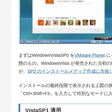
まずはWindowsVistaSP0 を
VMware Player
に
態のもの。WindowsVista が発売された当初
が、
SP2 のインストールメディア作成に失敗
インストールの最終段階で表示される上図の状態（Out
「Ctrl+Shift+F3」を入力して特別なモードに
VistaSP1 適用