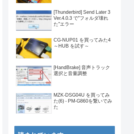
[Thunderbird] Send Later 3
Ver.4.0.3 で”フォルダ壊れ
た”エラー
CG-NUP01 を買ってみた4
～HUB を試す～
[HandBrake] 音声トラック
選択と音量調整
MZK-DSG04U を買ってみ
た(6) - PM-G860を繋いでみ
た