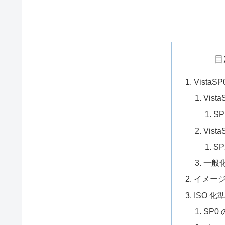
目
Vista
Vist
S
Vist
S
一般
イメー
ISO 化
SP0