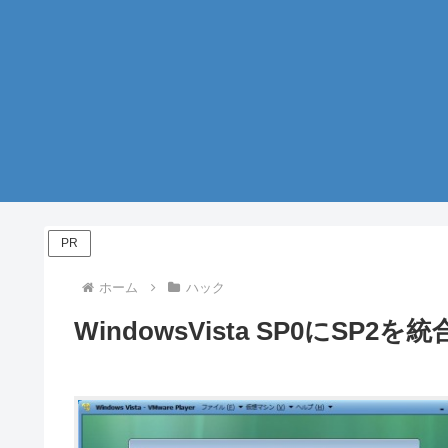
PR
ホーム
ハック
WindowsVista SP0にSP2を