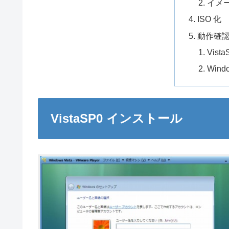
イメ
ISO 化
動作確
Vis
Wind
VistaSP0 インストール