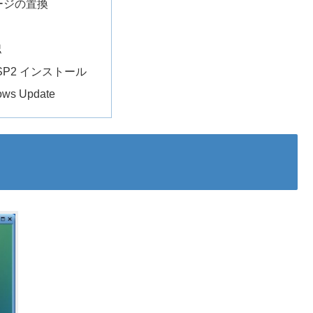
ージの置換
認
taSP2 インストール
ows Update