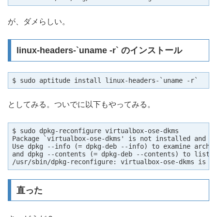
が、ダメらしい。
linux-headers-`uname -r` のインストール
$ sudo aptitude install linux-headers-`uname -r`
としてみる。ついでに以下もやってみる。
$ sudo dpkg-reconfigure virtualbox-ose-dkms

Package `virtualbox-ose-dkms' is not installed and no
Use dpkg --info (= dpkg-deb --info) to examine archiv
and dpkg --contents (= dpkg-deb --contents) to list t
/usr/sbin/dpkg-reconfigure: virtualbox-ose-dkms is n
直った