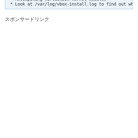
 * Look at /var/log/vbox-install.log to find out wha
スポンサードリンク