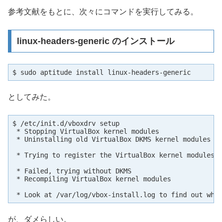
参考文献をもとに、次々にコマンドを実行してみる。
linux-headers-generic のインストール
$ sudo aptitude install linux-headers-generic
としてみた。
$ /etc/init.d/vboxdrv setup

 * Stopping VirtualBox kernel modules                
 * Uninstalling old VirtualBox DKMS kernel modules   
                                                     
 * Trying to register the VirtualBox kernel modules u
 * Failed, trying without DKMS

 * Recompiling VirtualBox kernel modules             
 * Look at /var/log/vbox-install.log to find out wha
が、ダメらしい。