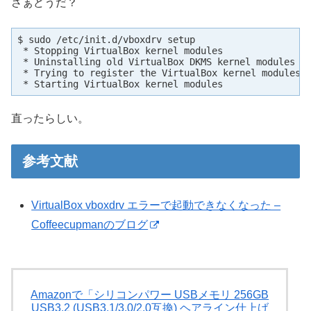
さぁどうだ？
$ sudo /etc/init.d/vboxdrv setup

 * Stopping VirtualBox kernel modules                
 * Uninstalling old VirtualBox DKMS kernel modules   
 * Trying to register the VirtualBox kernel modules u
 * Starting VirtualBox kernel modules
直ったらしい。
参考文献
VirtualBox vboxdrv エラーで起動できなくなった –
Coffeecupmanのブログ
Amazonで「シリコンパワー USBメモリ 256GB
USB3.2 (USB3.1/3.0/2.0互換) ヘアライン仕上げ