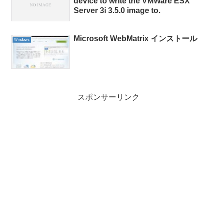
device to write the VMWare ESX
Server 3i 3.5.0 image to.
Microsoft WebMatrix インストール
Windows
スポンサーリンク