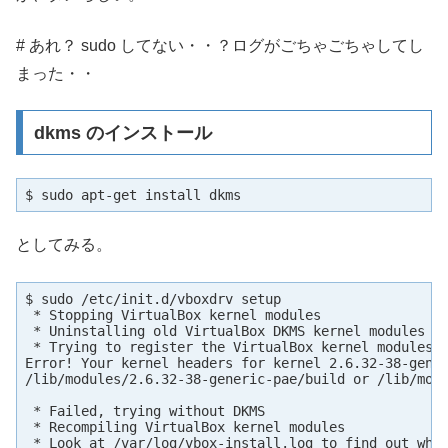
# あれ？ sudo してない・・？ログがごちゃごちゃしてし
まった・・
dkms のインストール
$ sudo apt-get install dkms
としてみる。
$ sudo /etc/init.d/vboxdrv setup

 * Stopping VirtualBox kernel modules                
 * Uninstalling old VirtualBox DKMS kernel modules   
 * Trying to register the VirtualBox kernel modules u
Error! Your kernel headers for kernel 2.6.32-38-gener
/lib/modules/2.6.32-38-generic-pae/build or /lib/modu
 * Failed, trying without DKMS

 * Recompiling VirtualBox kernel modules

 * Look at /var/log/vbox-install.log to find out wha