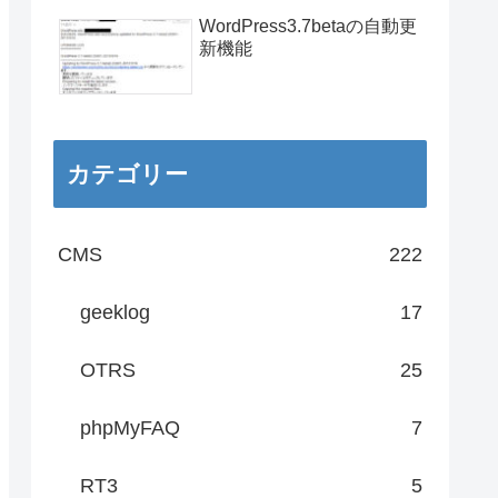
WordPress3.7betaの自動更
新機能
カテゴリー
CMS
222
geeklog
17
OTRS
25
phpMyFAQ
7
RT3
5