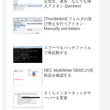
定型文、署名、なんでも挿
入アドオン Quicktext
[Thunderbird] フォルダの並
び替えを行うアドオン -
Manually sort folders
スプーラをバッチファイル
で再起動する
NEC MultiWriter 5600Cの消
耗品を確認する
さくらインターネットがサ
ーバーを変更