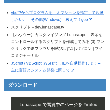
vbsでからプログラムを、オプションを指定して起動
したい。 – その他(Windows) – 教えて！goo
スクリプト – dev.lunascape.tv
【ハウツー】カスタマイジング Lunascape – 表示を
コントロールするスクリプトを作成してみる (3) ワン
クリックで別ブラウザを呼び出す.1 | パソコン | マイ
コミジャーナル
JScript / VBScript (WSH)で，IEを自動操作しよう –
主に言語とシステム開発に関して
ダウンロード
Lunascape で閲覧中のページを Firefox