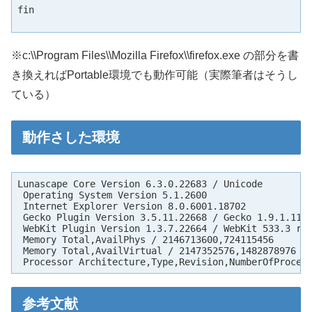
fin

※c:\\Program Files\\Mozilla Firefox\\firefox.exe の部分を書
き換えればPortable環境でも動作可能（実際筆者はそうし
ている）
動作さした環境
Lunascape Core Version 6.3.0.22683 / Unicode

 Operating System Version 5.1.2600

 Internet Explorer Version 8.0.6001.18702

 Gecko Plugin Version 3.5.11.22668 / Gecko 1.9.1.11

 WebKit Plugin Version 1.3.7.22664 / WebKit 533.3 r56
 Memory Total,AvailPhys / 2146713600,724115456

 Memory Total,AvailVirtual / 2147352576,1482878976

 Processor Architecture,Type,Revision,NumberOfProces
参考文献