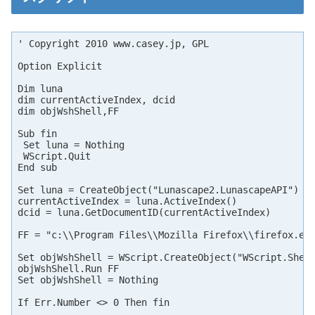
' Copyright 2010 www.casey.jp, GPL

Option Explicit

Dim luna

dim currentActiveIndex, dcid

dim objWshShell,FF

Sub fin

 Set luna = Nothing

 WScript.Quit

End sub

Set luna = CreateObject("Lunascape2.LunascapeAPI")

currentActiveIndex = luna.ActiveIndex()

dcid = luna.GetDocumentID(currentActiveIndex)

FF = "c:\\Program Files\\Mozilla Firefox\\firefox.exe
Set objWshShell = WScript.CreateObject("WScript.Shell
objWshShell.Run FF

Set objWshShell = Nothing

If Err.Number <> 0 Then fin
