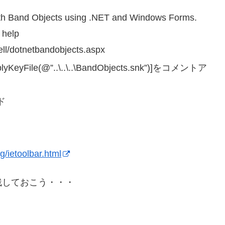
ith Band Objects using .NET and Windows Forms.
 help
ell/dotnetbandobjects.aspx
lyKeyFile(@”..\..\..\BandObjects.snk”)]をコメントア
ド
/ietoolbar.html
残しておこう・・・