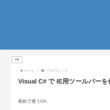
PR
ホーム
プログラミング
Visual C# で IE用ツールバ
初めて使うC#。