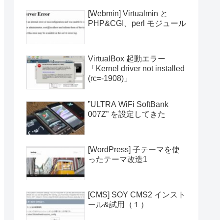
[Webmin] Virtualmin と
PHP&CGI、perl モジュール
VirtualBox 起動エラー
「Kernel driver not installed
(rc=-1908)」
”ULTRA WiFi SoftBank
007Z” を設定してきた
[WordPress] 子テーマを使
ったテーマ改造1
[CMS] SOY CMS2 インスト
ール&試用（１）