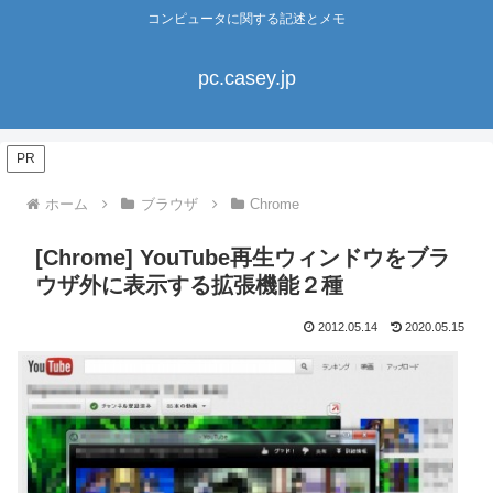
コンピュータに関する記述とメモ
pc.casey.jp
PR
ホーム
ブラウザ
Chrome
[Chrome] YouTube再生ウィンドウをブラ
ウザ外に表示する拡張機能２種
2012.05.14
2020.05.15