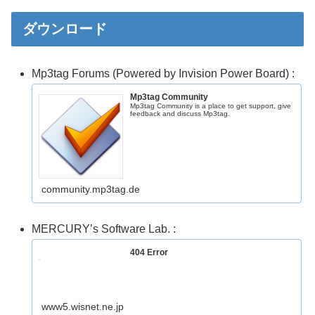
ダウンロード
Mp3tag Forums (Powered by Invision Power Board) :
Mp3tag Community
Mp3tag Community is a place to get support, give
feedback and discuss Mp3tag.
community.mp3tag.de
MERCURY’s Software Lab. :
404 Error
www5.wisnet.ne.jp