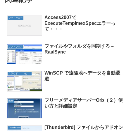
Access2007で
ソフトウェア
ExecuteTempImexSpecエラーっ
て・・・
ファイルやフォルダを同期する –
ソフトウェア
RaalSync
WinSCP で遠隔地へデータを自動退
クラウド・コンピューティング
避
フリーメディアサーバーOrb（２）使
動画
い方と詳細設定
[Thunderbird] ファイルからアドオン
Thunderbird