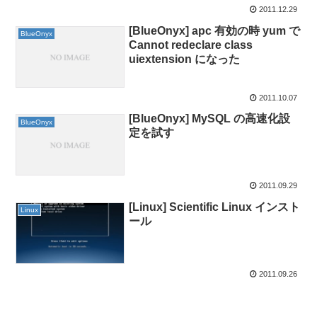
2011.12.29
[BlueOnyx] apc 有効の時 yum で
BlueOnyx
Cannot redeclare class
uiextension になった
2011.10.07
[BlueOnyx] MySQL の高速化設
BlueOnyx
定を試す
2011.09.29
[Linux] Scientific Linux インスト
Linux
ール
2011.09.26