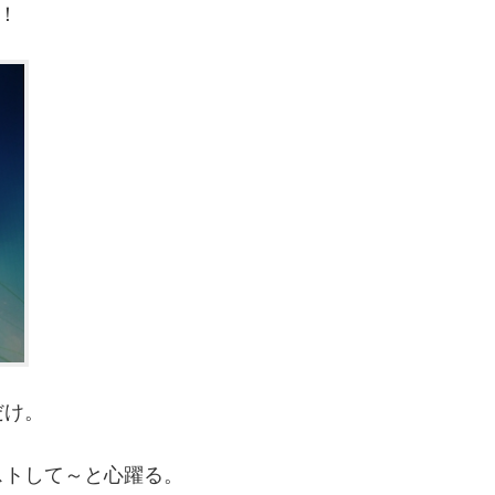
！
だけ。
ストして～と心躍る。