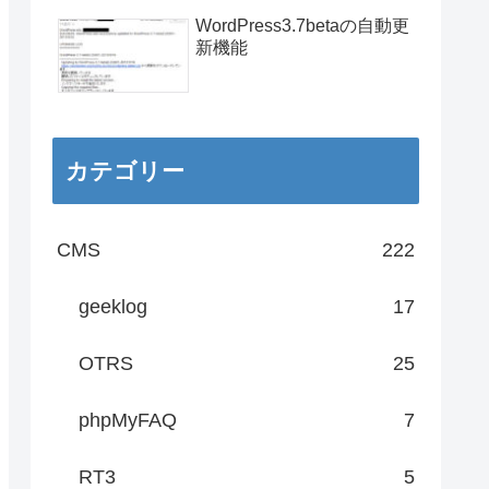
WordPress3.7betaの自動更
新機能
カテゴリー
CMS
222
geeklog
17
OTRS
25
phpMyFAQ
7
RT3
5