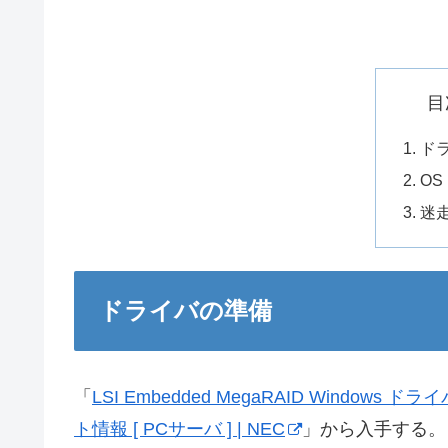
目
ド
OS
迷
ドライバの準備
「
LSI Embedded MegaRAID Windows
ト情報 [ PCサーバ ] | NEC
」から入手する。