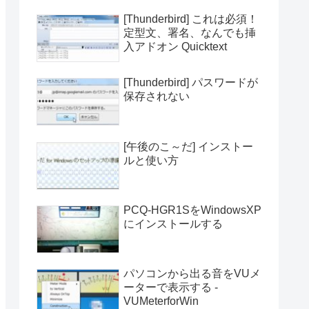
[Thunderbird] これは必須！
定型文、署名、なんでも挿
入アドオン Quicktext
[Thunderbird] パスワードが
保存されない
[午後のこ～だ] インストー
ルと使い方
PCQ-HGR1SをWindowsXP
にインストールする
パソコンから出る音をVUメ
ーターで表示する -
VUMeterforWin