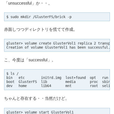
「unsuccessful」か・・。
$ sudo mkdir /GlusterFS/brick -p
赤面しつつディレクトリを慌てて作成。
gluster> volume create GlusterVol1 replica 2 transpor
Creation of volume GlusterVol1 has been successful. 
こ、今度は「successful」。
$ ls /

bin   etc        initrd.img  lost+found  opt   run   
boot  GlusterFS  lib         media       proc  sbin  
dev   home       lib64       mnt         root  selin
ちゃんと存在する・・当然だけど。
gluster> volume start GlusterVol1
