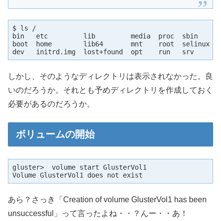
$ ls /

bin   etc         lib         media  proc  sbin     s
boot  home        lib64       mnt    root  selinux  t
dev   initrd.img  lost+found  opt    run   srv      
しかし、そのようなディレクトリは表示されなかった。良
いのだろうか。それとも予めディレクトリを作成しておく
必要があるのだろうか。
ボリュームの開始
gluster>  volume start GlusterVol1

Volume GlusterVol1 does not exist
あら？さっき「Creation of volume GlusterVol1 has been
unsuccessful」って言ったよね・・？んー・・あ！