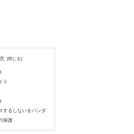
次
ト
イト
ト
スするしないをパンダ
の保護