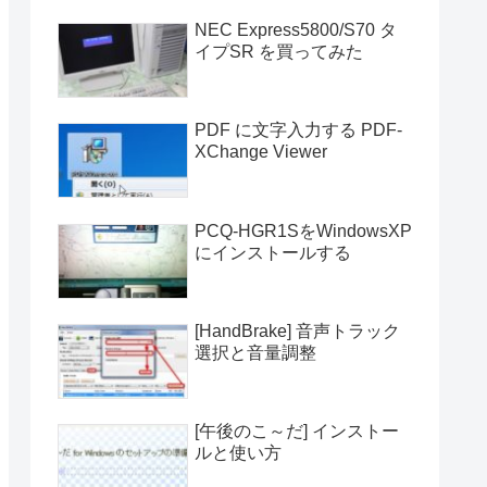
NEC Express5800/S70 タ
イプSR を買ってみた
PDF に文字入力する PDF-
XChange Viewer
PCQ-HGR1SをWindowsXP
にインストールする
[HandBrake] 音声トラック
選択と音量調整
[午後のこ～だ] インストー
ルと使い方