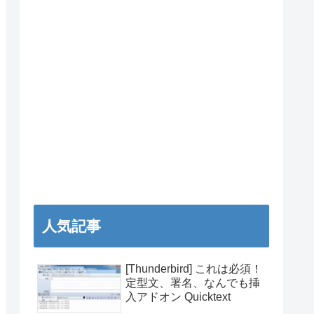
人気記事
[Thunderbird] これは必須！
定型文、署名、なんでも挿
入アドオン Quicktext