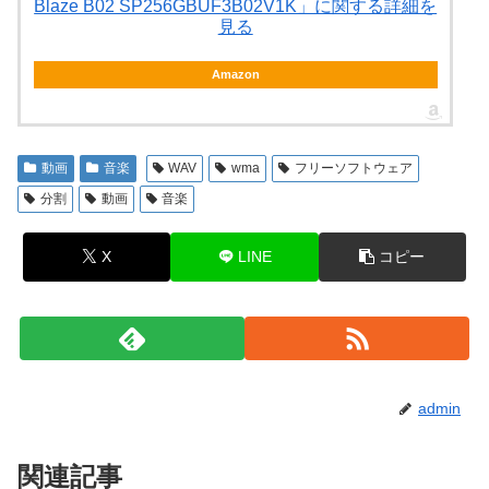
Blaze B02 SP256GBUF3B02V1K」に関する詳細を
見る
Amazon
動画
音楽
WAV
wma
フリーソフトウェア
分割
動画
音楽
X
LINE
コピー
admin
関連記事