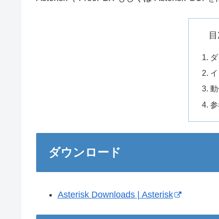
目
ダ
イ
動
参
ダウンロード
Asterisk Downloads | Asterisk