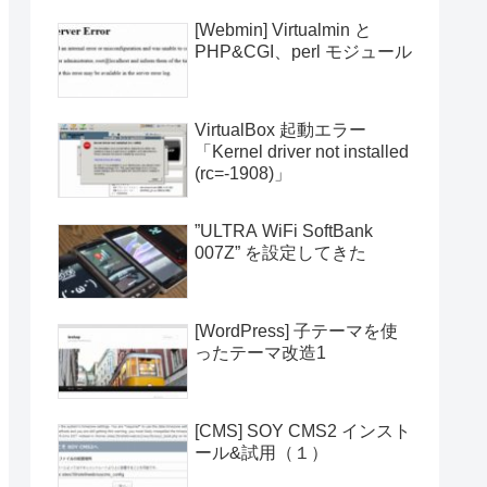
[Webmin] Virtualmin と
PHP&CGI、perl モジュール
VirtualBox 起動エラー
「Kernel driver not installed
(rc=-1908)」
”ULTRA WiFi SoftBank
007Z” を設定してきた
[WordPress] 子テーマを使
ったテーマ改造1
[CMS] SOY CMS2 インスト
ール&試用（１）