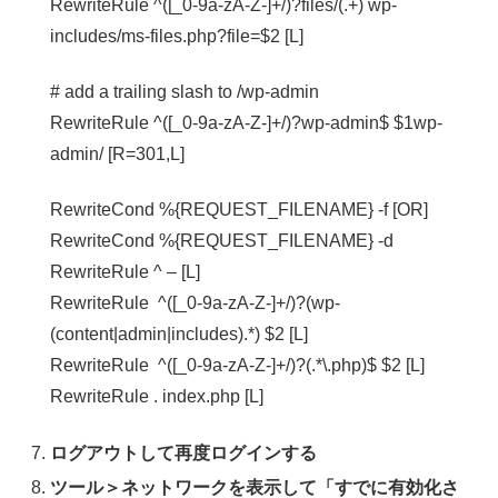
RewriteRule ^([_0-9a-zA-Z-]+/)?files/(.+) wp-
includes/ms-files.php?file=$2 [L]
# add a trailing slash to /wp-admin
RewriteRule ^([_0-9a-zA-Z-]+/)?wp-admin$ $1wp-
admin/ [R=301,L]
RewriteCond %{REQUEST_FILENAME} -f [OR]
RewriteCond %{REQUEST_FILENAME} -d
RewriteRule ^ – [L]
RewriteRule ^([_0-9a-zA-Z-]+/)?(wp-
(content|admin|includes).*) $2 [L]
RewriteRule ^([_0-9a-zA-Z-]+/)?(.*\.php)$ $2 [L]
RewriteRule . index.php [L]
ログアウトして再度ログインする
ツール＞ネットワークを表示して「すでに有効化さ