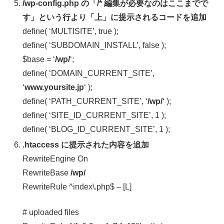
/wp-config.php の「/* 編集が必要なのはここまでで
す」という行より「上」に提示されるコードを追加
define( ‘MULTISITE’, true );
define( ‘SUBDOMAIN_INSTALL’, false );
$base = ‘
/wp/
‘;
define( ‘DOMAIN_CURRENT_SITE’,
‘
www.yoursite.jp
‘ );
define( ‘PATH_CURRENT_SITE’, ‘
/wp/
‘ );
define( ‘SITE_ID_CURRENT_SITE’, 1 );
define( ‘BLOG_ID_CURRENT_SITE’, 1 );
.htaccess に提示された内容を追加
RewriteEngine On
RewriteBase
/wp/
RewriteRule ^index\.php$ – [L]
# uploaded files