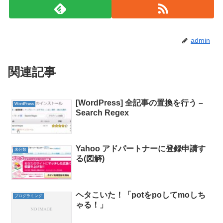
admin
関連記事
[WordPress] 全記事の置換を行う –
WordPress
Search Regex
Yahoo アドパートナーに登録申請す
未分類
る(図解)
ヘタこいた！「potをpoしてmoしち
プログラミング
ゃる！」