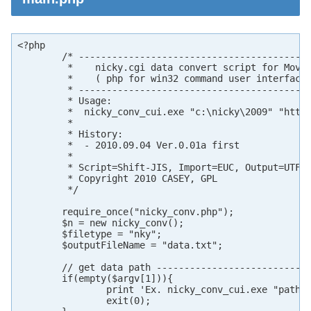
<?php

	/* ----------------------------------------------------

	 *    nicky.cgi data convert script for Movable Type

	 *    ( php for win32 command user interface )

	 * ----------------------------------------------------

	 * Usage:

	 *  nicky_conv_cui.exe "c:\nicky\2009" "http://old.yourdomain.jp/nicky/2009/"

	 *

	 * History:

	 *  - 2010.09.04 Ver.0.01a first

	 *

	 * Script=Shift-JIS, Import=EUC, Output=UTF-8

	 * Copyright 2010 CASEY, GPL

	 */

	require_once("nicky_conv.php");

	$n = new nicky_conv();

	$filetype = "nky";

	$outputFileName = "data.txt";

	// get data path --------------------------------------

	if(empty($argv[1])){

		print 'Ex. nicky_conv_cui.exe "path" ["image_url_path"]';

		exit(0);
