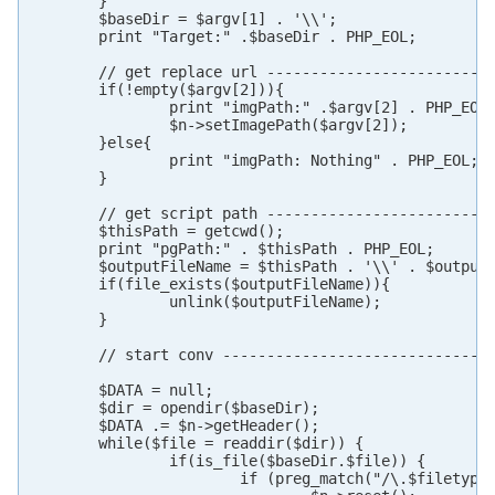
	}

	$baseDir = $argv[1] . '\\';

	print "Target:" .$baseDir . PHP_EOL;

	// get replace url ------------------------------------

	if(!empty($argv[2])){

		print "imgPath:" .$argv[2] . PHP_EOL;

		$n->setImagePath($argv[2]);

	}else{

		print "imgPath: Nothing" . PHP_EOL;

	}

	// get script path ------------------------------------

	$thisPath = getcwd();

	print "pgPath:" . $thisPath . PHP_EOL;

	$outputFileName = $thisPath . '\\' . $outputFileName;

	if(file_exists($outputFileName)){

		unlink($outputFileName);

	}

	// start conv -----------------------------------------

	$DATA = null;

	$dir = opendir($baseDir);

	$DATA .= $n->getHeader();

	while($file = readdir($dir)) {

		if(is_file($baseDir.$file)) {

			if (preg_match("/\.$filetype/i", $file)) {
