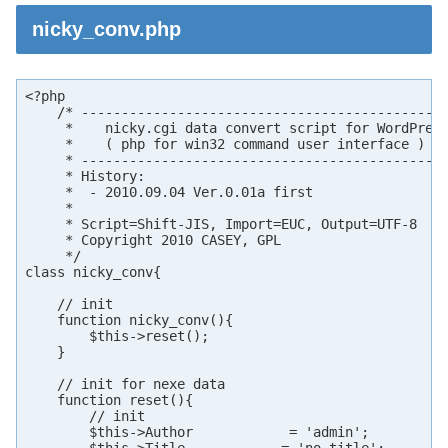
nicky_conv.php
<?php

    /* ----------------------------------------------
     *    nicky.cgi data convert script for WordPress
     *    ( php for win32 command user interface )

     * ----------------------------------------------
     * History:

     *  - 2010.09.04 Ver.0.01a first

     *

     * Script=Shift-JIS, Import=EUC, Output=UTF-8

     * Copyright 2010 CASEY, GPL

     */

class nicky_conv{

    // init

    function nicky_conv(){

        $this->reset();

    }

    // init for nexe data

    function reset(){

        // init

        $this->Author            = 'admin';
