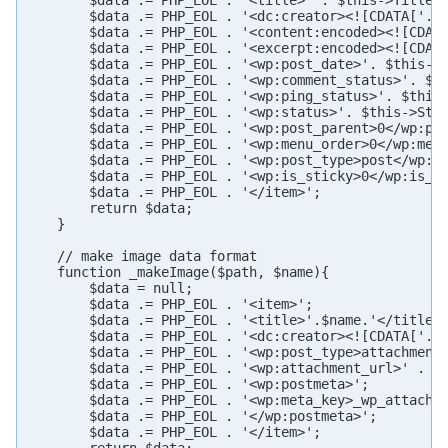
        $data .= PHP_EOL . '<title>' . $this->Title .
        $data .= PHP_EOL . '<dc:creator><![CDATA['. $
        $data .= PHP_EOL . '<content:encoded><![CDATA
        $data .= PHP_EOL . '<excerpt:encoded><![CDATA
        $data .= PHP_EOL . '<wp:post_date>'. $this->D
        $data .= PHP_EOL . '<wp:comment_status>'. $th
        $data .= PHP_EOL . '<wp:ping_status>'. $this-
        $data .= PHP_EOL . '<wp:status>'. $this->Stat
        $data .= PHP_EOL . '<wp:post_parent>0</wp:pos
        $data .= PHP_EOL . '<wp:menu_order>0</wp:menu
        $data .= PHP_EOL . '<wp:post_type>post</wp:po
        $data .= PHP_EOL . '<wp:is_sticky>0</wp:is_st
        $data .= PHP_EOL . '</item>';

        return $data;

    }

    // make image data format

    function _makeImage($path, $name){

        $data = null;

        $data .= PHP_EOL . '<item>';

        $data .= PHP_EOL . '<title>'.$name.'</title> 
        $data .= PHP_EOL . '<dc:creator><![CDATA['. $
        $data .= PHP_EOL . '<wp:post_type>attachment<
        $data .= PHP_EOL . '<wp:attachment_url>' . $p
        $data .= PHP_EOL . '<wp:postmeta>';

        $data .= PHP_EOL . '<wp:meta_key>_wp_attached
        $data .= PHP_EOL . '</wp:postmeta>';

        $data .= PHP_EOL . '</item>';
