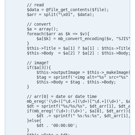
        // read

        $data = @file_get_contents($file);

        $arr = split("\x01", $data);

        // convert

        $a = array();

        foreach($arr as $k => $v){

            $a[$k] = mb_convert_encoding($v, "SJIS", 
        }

        $this->Title = $a[1] ? $a[1] : $this->Title;

        $this->Body  = $a[2] ? $a[2] : $this->Body;

        // image?

        if($a[3]){

            $this->outputImage = $this->_makeImage($t
            $tag = sprintf('<img alt="%s" src="%s" />
            $this->Body = $tag . $this->Body;

        }

        // arr[0] = date or date time

        mb_ereg('(\d+)[^\d.+](\d+)[^\d.+](\d+)', $arr
        $dt = sprintf("%s/%s/%s", $dt_arr[1], $dt_arr
        if(mb_ereg('(\d+):(\d+)', $a[0], $dt_arr)){

            $dt .= sprintf(" %s:%s:%s", $dt_arr[1], $
        }else{

            $dt . '00:00:00';

        }
