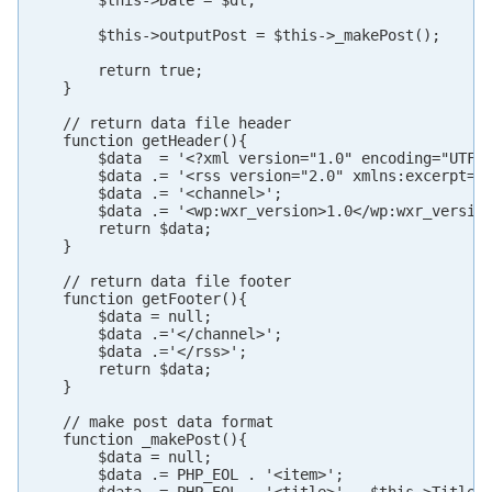
        $this->Date = $dt;

        $this->outputPost = $this->_makePost();

        return true;

    }

    // return data file header

    function getHeader(){

        $data  = '<?xml version="1.0" encoding="UTF-8
        $data .= '<rss version="2.0" xmlns:excerpt="h
        $data .= '<channel>';

        $data .= '<wp:wxr_version>1.0</wp:wxr_version
        return $data;

    }

    // return data file footer

    function getFooter(){

        $data = null;

        $data .='</channel>';

        $data .='</rss>';

        return $data;

    }

    // make post data format

    function _makePost(){

        $data = null;

        $data .= PHP_EOL . '<item>';
