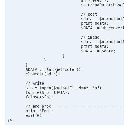
				$n->reset();

				$n->readData($baseDir.$file);

				// post

				$data = $n->outputPost();

				print $data;

				$DATA .= mb_convert_encoding($data, "UTF-8", "SJIS");

				// image

				$data = $n->outputImage();

				print $data;

				$DATA .= $data;

			}

		}

	}

	$DATA .= $n->getFooter();

	closedir($dir);

	// write

	$fp = fopen($outputFileName, "a");

	fwrite($fp, $DATA);

	fclose($fp);

	// end proc  ------------------------------------------

	print 'End';

	exit(0);

?>