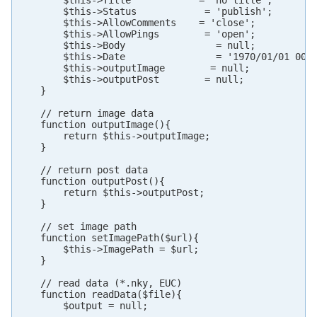
        $this->Title            = 'no title';

        $this->Status            = 'publish';

        $this->AllowComments    = 'close';

        $this->AllowPings        = 'open';

        $this->Body                = null;

        $this->Date                = '1970/01/01 00:0
        $this->outputImage        = null;

        $this->outputPost        = null;

    }

    // return image data

    function outputImage(){

        return $this->outputImage;

    }

    // return post data

    function outputPost(){

        return $this->outputPost;

    }

    // set image path

    function setImagePath($url){

        $this->ImagePath = $url;

    }

    // read data (*.nky, EUC)

    function readData($file){

        $output = null;
