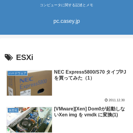
コンピュータに関する記述とメモ
pc.casey.jp
ESXi
NEC Express5800/S70 タイプPJ
ハードウェア
を買ってみた（1）
2011.12.30
[VMware][Xen] Dom0が起動しな
仮想化
いXen img を vmdk に変換(1)