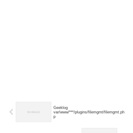
Geeklog
var/www/***/plugins/filemgmt/filemgmt.ph
p