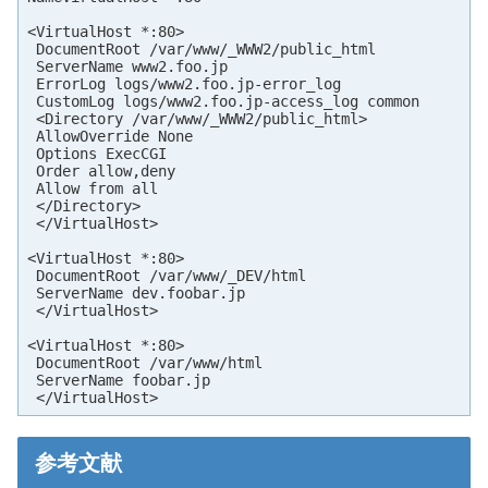
<VirtualHost *:80>

 DocumentRoot /var/www/_WWW2/public_html

 ServerName www2.foo.jp

 ErrorLog logs/www2.foo.jp-error_log

 CustomLog logs/www2.foo.jp-access_log common

 <Directory /var/www/_WWW2/public_html>

 AllowOverride None

 Options ExecCGI

 Order allow,deny

 Allow from all

 </Directory>

 </VirtualHost>

<VirtualHost *:80>

 DocumentRoot /var/www/_DEV/html

 ServerName dev.foobar.jp

 </VirtualHost>

<VirtualHost *:80>

 DocumentRoot /var/www/html

 ServerName foobar.jp

 </VirtualHost>
参考文献