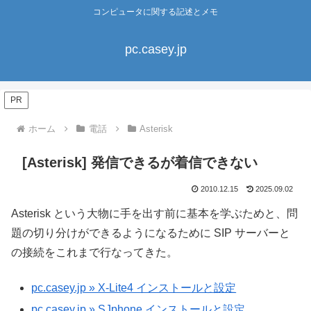
コンピュータに関する記述とメモ
pc.casey.jp
PR
ホーム
電話
Asterisk
[Asterisk] 発信できるが着信できない
2010.12.15
2025.09.02
Asterisk という大物に手を出す前に基本を学ぶためと、問
題の切り分けができるようになるために SIP サーバーと
の接続をこれまで行なってきた。
pc.casey.jp » X-Lite4 インストールと設定
pc.casey.jp » SJphone インストールと設定