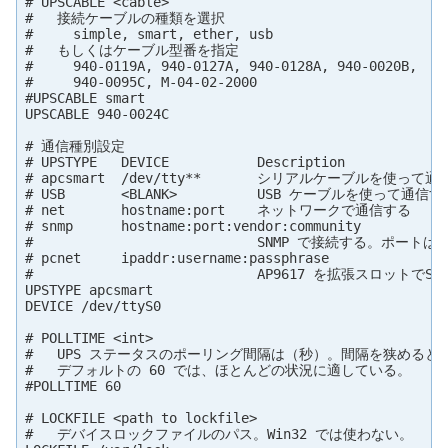
# UPSCABLE <cable>

#   接続ケーブルの種類を選択

#     simple, smart, ether, usb

#   もしくはケーブル型番を指定

#     940-0119A, 940-0127A, 940-0128A, 940-0020B,

#     940-0095C, M-04-02-2000

#UPSCABLE smart

UPSCABLE 940-0024C

# 通信種別設定

# UPSTYPE   DEVICE           Description

# apcsmart  /dev/tty**       シリアルケーブルを使って通
# USB       <BLANK>          USB ケーブルを使って通信する
# net       hostname:port    ネットワークで通信する

# snmp      hostname:port:vendor:community

#                            SNMP で接続する。ポートは
# pcnet     ipaddr:username:passphrase

#                            AP9617 を拡張スロットでSN
UPSTYPE apcsmart

DEVICE /dev/ttyS0

# POLLTIME <int>

#   UPS ステータスのポーリング間隔は（秒）。間隔を狭めると C
#   デフォルトの 60 では、ほとんどの状況に適している。

#POLLTIME 60

# LOCKFILE <path to lockfile>

#   デバイスロックファイルのパス。Win32 では使わない。
