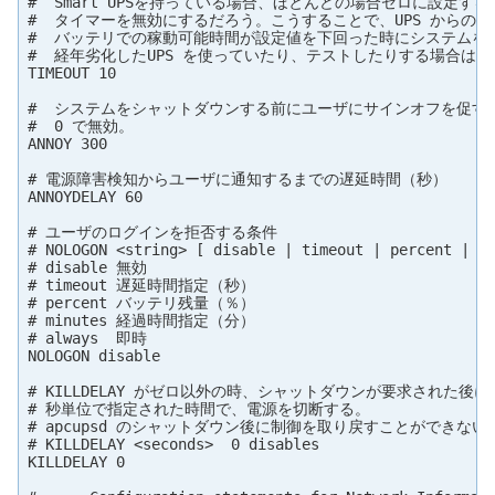
#  Smart UPSを持っている場合、ほとんどの場合ゼロに設定する
#  タイマーを無効にするだろう。こうすることで、UPS からの給
#  バッテリでの稼動可能時間が設定値を下回った時にシステムを
#  経年劣化したUPS を使っていたり、テストしたりする場合は設
TIMEOUT 10

#  システムをシャットダウンする前にユーザにサインオフを促す通
#  0 で無効。

ANNOY 300

# 電源障害検知からユーザに通知するまでの遅延時間（秒）

ANNOYDELAY 60

# ユーザのログインを拒否する条件

# NOLOGON <string> [ disable | timeout | percent | mi
# disable 無効

# timeout 遅延時間指定（秒）

# percent バッテリ残量（％）

# minutes 経過時間指定（分）

# always  即時

NOLOGON disable

# KILLDELAY がゼロ以外の時、シャットダウンが要求された後に
# 秒単位で指定された時間で、電源を切断する。

# apcupsd のシャットダウン後に制御を取り戻すことができない
# KILLDELAY <seconds>  0 disables

KILLDELAY 0
