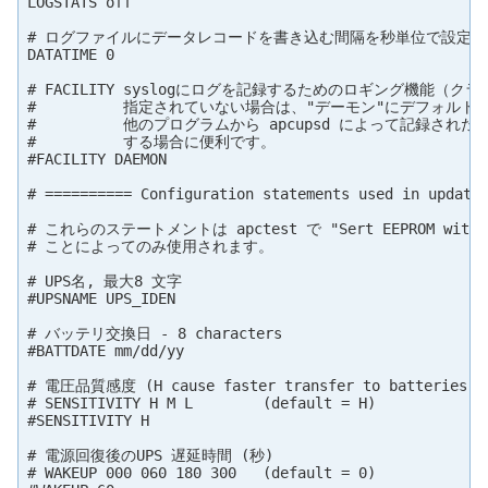
LOGSTATS off

# ログファイルにデータレコードを書き込む間隔を秒単位で設定。0
DATATIME 0

# FACILITY syslogにログを記録するためのロギング機能（クラ
#          指定されていない場合は、"デーモン"にデフォルト
#          他のプログラムから apcupsd によって記録された
#          する場合に便利です。

#FACILITY DAEMON

# ========== Configuration statements used in updatin
# これらのステートメントは apctest で "Sert EEPROM with c
# ことによってのみ使用されます。

# UPS名, 最大8 文字

#UPSNAME UPS_IDEN

# バッテリ交換日 - 8 characters

#BATTDATE mm/dd/yy

# 電圧品質感度 (H cause faster transfer to batteries)

# SENSITIVITY H M L        (default = H)

#SENSITIVITY H

# 電源回復後のUPS 遅延時間 (秒)

# WAKEUP 000 060 180 300   (default = 0)
