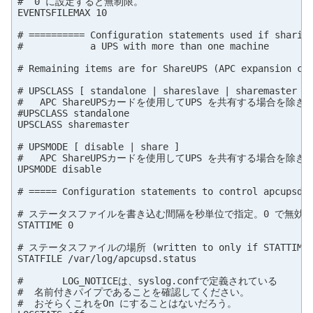
#  0 に設定すると無制限。

EVENTSFILEMAX 10

# ========== Configuration statements used if sharing
#            a UPS with more than one machine

# Remaining items are for ShareUPS (APC expansion car
# UPSCLASS [ standalone | shareslave | sharemaster ]

#   APC ShareUPSカードを使用してUPS を共有する場合を除
#UPSCLASS standalone

UPSCLASS sharemaster

# UPSMODE [ disable | share ]

#   APC ShareUPSカードを使用してUPS を共有する場合を除
UPSMODE disable

# ===== Configuration statements to control apcupsd s
# ステータスファイルを書き込む間隔を秒単位で指定。0 で無効。
STATTIME 0

# ステータスファイルの場所 (written to only if STATTIME is
STATFILE /var/log/apcupsd.status

#       LOG_NOTICEは、syslog.confで定義されている

#  名前付きパイプであることを確認してください。

#  おそらくこれをOn にすることはないだろう。
