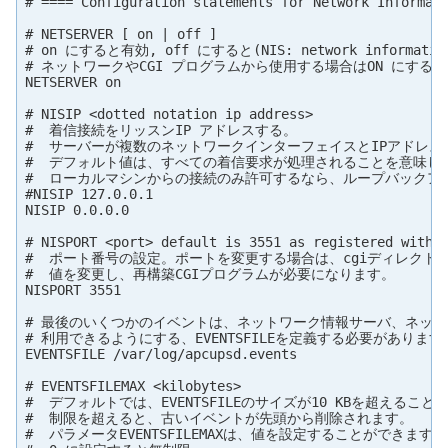
# ==== Configuration statements for Network Informati
# NETSERVER [ on | off ]

# on にすると有効, off にすると(NIS: network informatio
# ネットワークやCGI プログラムから使用する場合はON にする。

NETSERVER on

# NISIP <dotted notation ip address>

#  着信接続をリッスンIP アドレスする。

#  サーバーが複数のネットワークインターフェイスとIPアドレス
#  デフォルト値は、すべての着信要求が処理されることを意味します(0
#  ローカルマシンからの接続のみ許可するなら、ループバックアドレス
#NISIP 127.0.0.1

NISIP 0.0.0.0

# NISPORT <port> default is 3551 as registered with t
#  ポート番号の設定。ポートを変更する場合は、cgiディレクトリ
#  値を変更し、再構築CGIプログラムが必要になります。

NISPORT 3551

# 最後のいくつかのイベントは、ネットワーク情報サーバ、ネット
# 利用できるようにする、EVENTSFILEを定義する必要があります。
EVENTSFILE /var/log/apcupsd.events

# EVENTSFILEMAX <kilobytes>

#  デフォルトでは、EVENTSFILEのサイズが10 KBを超えること
#  制限を超えると、古いイベントが先頭から削除されます。

#  パラメータEVENTSFILEMAXは、値を設定することができます。
