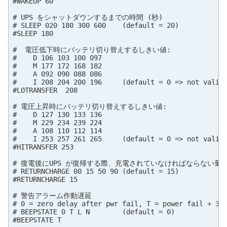
#WAKEUP 60

# UPS をシャットダウンするまでの時間 (秒)

# SLEEP 020 180 300 600    (default = 20)

#SLEEP 180

#  電圧低下時にバッテリ切り替えするしきい値:

#    D 106 103 100 097

#    M 177 172 168 182

#    A 092 090 088 086

#    I 208 204 200 196     (default = 0 => not valid)
#LOTRANSFER  208

# 電圧上昇時にバッテリ切り替えするしきい値:

#    D 127 130 133 136

#    M 229 234 239 224

#    A 108 110 112 114

#    I 253 257 261 265     (default = 0 => not valid)
#HITRANSFER 253

# 復電後にUPS が復帰する際、充電されていなければならない量(%?
# RETURNCHARGE 00 15 50 90 (default = 15)

#RETURNCHARGE 15

# 警告アラーム作動遅延

# 0 = zero delay after pwr fail, T = power fail + 30 
# BEEPSTATE 0 T L N        (default = 0)

#BEEPSTATE T
