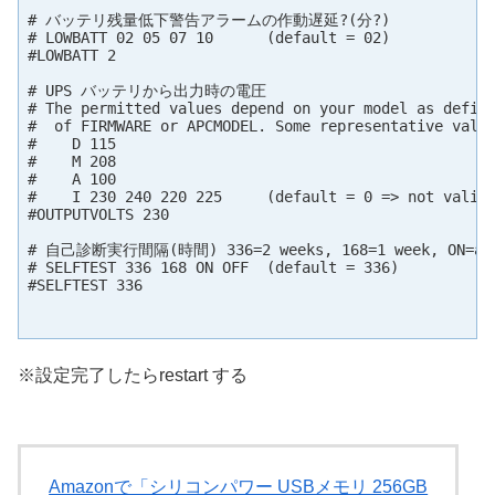
# バッテリ残量低下警告アラームの作動遅延?(分?)

# LOWBATT 02 05 07 10      (default = 02)

#LOWBATT 2

# UPS バッテリから出力時の電圧

# The permitted values depend on your model as define
#  of FIRMWARE or APCMODEL. Some representative value
#    D 115

#    M 208

#    A 100

#    I 230 240 220 225     (default = 0 => not valid)
#OUTPUTVOLTS 230

# 自己診断実行間隔(時間) 336=2 weeks, 168=1 week, ON=at p
# SELFTEST 336 168 ON OFF  (default = 336)

#SELFTEST 336

※設定完了したらrestart する
Amazonで「シリコンパワー USBメモリ 256GB