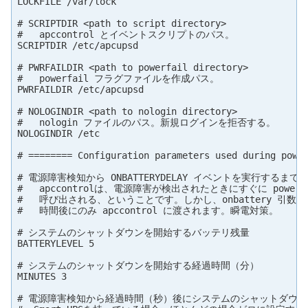
LOCKFILE /var/lock

# SCRIPTDIR <path to script directory>

#   apccontrol とイベントスクリプトのパス。

SCRIPTDIR /etc/apcupsd

# PWRFAILDIR <path to powerfail directory>

#   powerfail フラグファイルを作成パス。

PWRFAILDIR /etc/apcupsd

# NOLOGINDIR <path to nologin directory>

#   nologin ファイルのパス。新規ログインを拒否する。

NOLOGINDIR /etc

# ======== Configuration parameters used during power
# 電源障害検知から ONBATTERYDELAY イベントを実行するま
#   apccontrolは、電源障害が検出されたときにすぐに powero
#   呼び出される、ということです。しかし、onbattery 引数は ONB
#   時間後にのみ apccontrol に渡されます。瞬電対策。

# システムのシャットダウンを開始するバッテリ残量

BATTERYLEVEL 5

# システムのシャットダウンを開始する経過時間（分）

MINUTES 3

# 電源障害検知から経過時間（秒）後にシステムのシャットダウンを