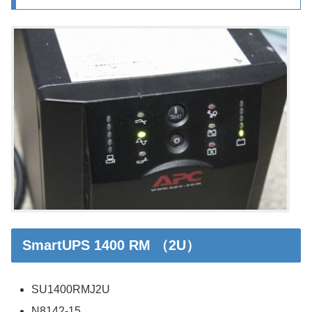
SmartUPS 1400 RM （2U）
SU1400RMJ2U
N8142-15