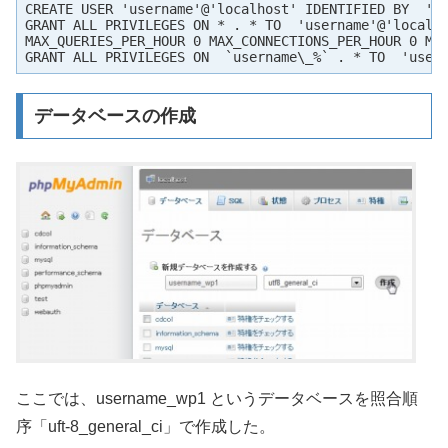
CREATE USER 'username'@'localhost' IDENTIFIED BY  '**
GRANT ALL PRIVILEGES ON * . * TO  'username'@'localho
MAX_QUERIES_PER_HOUR 0 MAX_CONNECTIONS_PER_HOUR 0 MAX
GRANT ALL PRIVILEGES ON  `username\_%` . * TO  'user
データベースの作成
ここでは、username_wp1 というデータベースを照合順
序「uft-8_general_ci」で作成した。