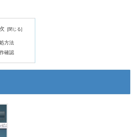
次
処方法
作確認