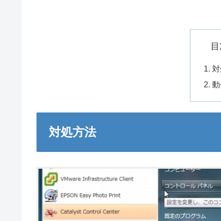
目
対
動
対処方法