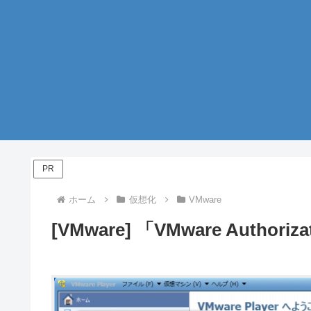
PR
ホーム
仮想化
VMware
[VMware] 「VMware Author