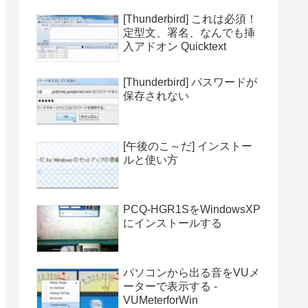
[Thunderbird] これは必須！
定型文、署名、なんでも挿
入アドオン Quicktext
[Thunderbird] パスワードが
保存されない
[午後のこ～だ] インストー
ルと使い方
PCQ-HGR1SをWindowsXP
にインストールする
パソコンから出る音をVUメ
ーターで表示する -
VUMeterforWin