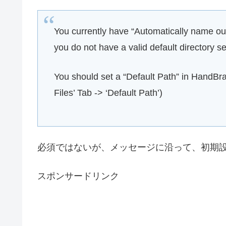
You currently have “Automatically name outp
you do not have a valid default directory se
You should set a “Default Path” in HandBr
Files’ Tab -> ‘Default Path’)
必須ではないが、メッセージに沿って、初期
スポンサードリンク