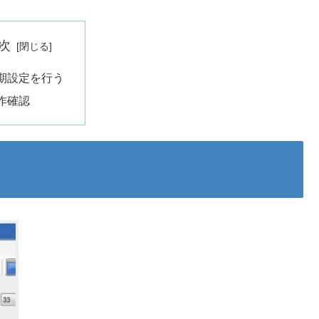
次
期設定を行う
作確認