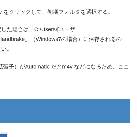
rowse をクリックして、初期フォルダを選択する。
合は「C:\Users\[ユーザ
am Files\Handbrake」（Windows7の場合）に保存されるの
良い。
（拡張子）がAutomatic だとm4v などになるため、ここ