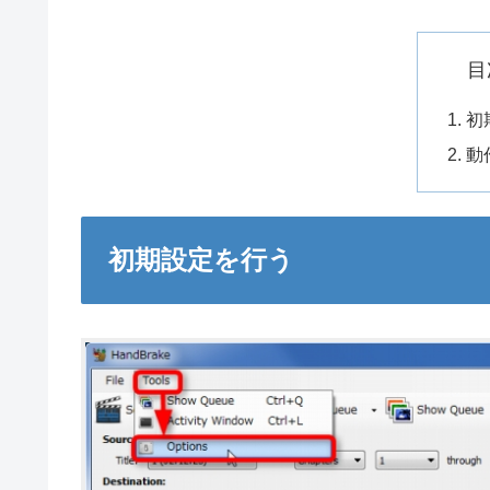
目
初
動
初期設定を行う