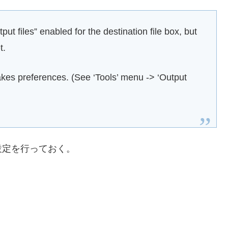
ut files” enabled for the destination file box, but
t.
akes preferences. (See ‘Tools’ menu -> ‘Output
設定を行っておく。