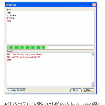
▲何度やっても「ERR: in VTSM pgc 0, button button03」