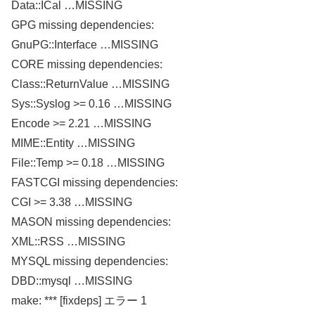
Data::ICal …MISSING
GPG missing dependencies:
GnuPG::Interface …MISSING
CORE missing dependencies:
Class::ReturnValue …MISSING
Sys::Syslog >= 0.16 …MISSING
Encode >= 2.21 …MISSING
MIME::Entity …MISSING
File::Temp >= 0.18 …MISSING
FASTCGI missing dependencies:
CGI >= 3.38 …MISSING
MASON missing dependencies:
XML::RSS …MISSING
MYSQL missing dependencies:
DBD::mysql …MISSING
make: *** [fixdeps] エラー 1