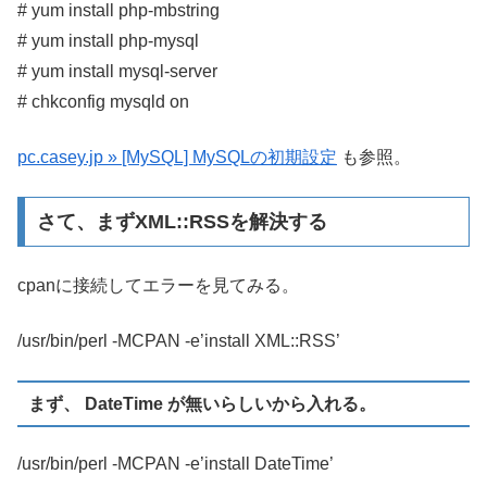
# yum install php-mbstring
# yum install php-mysql
# yum install mysql-server
# chkconfig mysqld on
pc.casey.jp » [MySQL] MySQLの初期設定
も参照。
さて、まずXML::RSSを解決する
cpanに接続してエラーを見てみる。
/usr/bin/perl -MCPAN -e’install XML::RSS’
まず、 DateTime が無いらしいから入れる。
/usr/bin/perl -MCPAN -e’install DateTime’