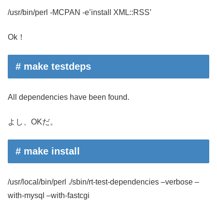
/usr/bin/perl -MCPAN -e’install XML::RSS’
Ok！
# make testdeps
All dependencies have been found.
よし、OKだ。
# make install
/usr/local/bin/perl ./sbin/rt-test-dependencies –verbose –
with-mysql –with-fastcgi