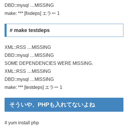
DBD::mysql …MISSING
make: *** [fixdeps] エラー 1
# make testdeps
XML::RSS …MISSING
DBD::mysql …MISSING
SOME DEPENDENCIES WERE MISSING.
XML::RSS …MISSING
DBD::mysql …MISSING
make: *** [testdeps] エラー 1
そういや、PHPも入れてないよね
# yum install php