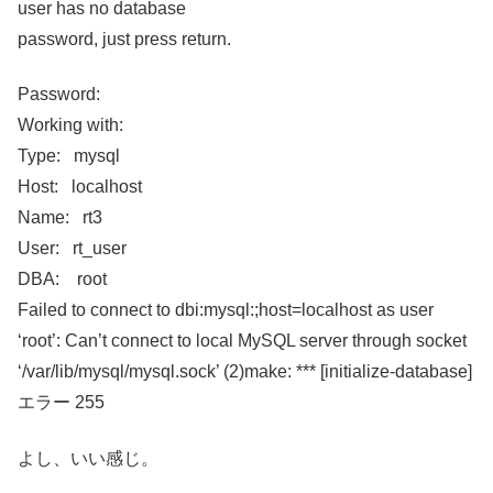
user has no database
password, just press return.
Password:
Working with:
Type: mysql
Host: localhost
Name: rt3
User: rt_user
DBA: root
Failed to connect to dbi:mysql:;host=localhost as user
‘root’: Can’t connect to local MySQL server through socket
‘/var/lib/mysql/mysql.sock’ (2)make: *** [initialize-database]
エラー 255
よし、いい感じ。