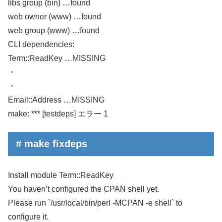
libs group (bin) …found
web owner (www) …found
web group (www) …found
CLI dependencies:
Term::ReadKey …MISSING
・
・
Email::Address …MISSING
make: *** [testdeps] エラー 1
# make fixdeps
Install module Term::ReadKey
You haven’t configured the CPAN shell yet.
Please run `/usr/local/bin/perl -MCPAN -e shell` to
configure it.