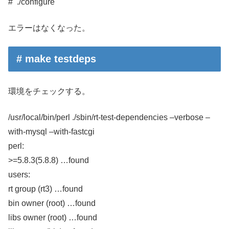
# ./configure
エラーはなくなった。
# make testdeps
環境をチェックする。
/usr/local/bin/perl ./sbin/rt-test-dependencies –verbose –
with-mysql –with-fastcgi
perl:
>=5.8.3(5.8.8) …found
users:
rt group (rt3) …found
bin owner (root) …found
libs owner (root) …found