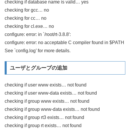
checking if database name is valid… yes
checking for gcc… no
checking for cc… no
checking for cl.exe… no
configure: error: in `/root/rt-3.8.8′:
configure: error: no acceptable C compiler found in $PATH
See `config.log’ for more details.
ユーザとグループの追加
checking if user www exists… not found
checking if user www-data exists… not found
checking if group www exists… not found
checking if group www-data exists… not found
checking if group rt3 exists… not found
checking if group rt exists… not found