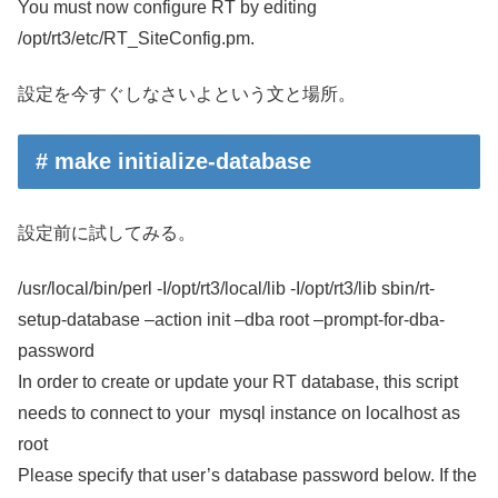
You must now configure RT by editing
/opt/rt3/etc/RT_SiteConfig.pm.
設定を今すぐしなさいよという文と場所。
# make initialize-database
設定前に試してみる。
/usr/local/bin/perl -I/opt/rt3/local/lib -I/opt/rt3/lib sbin/rt-
setup-database –action init –dba root –prompt-for-dba-
password
In order to create or update your RT database, this script
needs to connect to your mysql instance on localhost as
root
Please specify that user’s database password below. If the