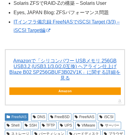
Solaris ZFSでRAID-Zの構築 – Solaris User
Eyes, JAPAN Blog: ZFSパフォーマンス問題
ITインフラ備忘録 FreeNASでiSCSI Target (3/3) –
iSCSI Target編
Amazonで「シリコンパワー USBメモリ 256GB
USB3.2 (USB3.1/3.0/2.0互換) ヘアライン仕上げ
Blaze B02 SP256GBUF3B02V1K」に関する詳細を
見る
Amazon
FreeNAS
DNS
FreeBSD
FreeNAS
iSCSI
Shell
SSH
TFTP
UPS
VMware
サーバー
ストレージ
パーティション
ハードディスク
ブラウザ