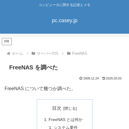
コンピュータに関する記述とメモ
pc.casey.jp
PR
ホーム
サーバー/OS
FreeNAS
FreeNAS を調べた
2009.12.24
2026.03.03
FreeNAS について幾つか調べた。
目次
FreeNAS とは何か
システム要件