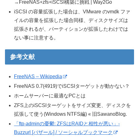
→FreeNAS+zfs+iSCSI構築に挑戦 | Way2Go
iSCSI の容量拡張した場合は、VMware のvmdk ファ
イルの容量を拡張した場合同様、ディスクサイズは
拡張されるが、パーティションが拡張したわけでは
ない事に注意する。
参考文献
FreeNAS – Wikipedia
FreeNAS 0.7(4919)でiSCSIターゲットが動かない？
ホームサーバーに最適なPCとは
ZFS上のiSCSIターゲットをサイズ変更、ディスクを
拡張して使う(Windows NTFS編) « 旧SawanoBlog.
「ftp-adminの憂鬱: ZFSはRAIDと相性が悪い」-
Buzzurl [バザール] / ソーシャルブックマーク