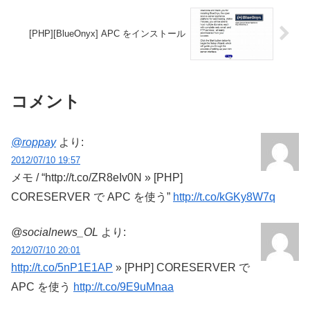
[PHP][BlueOnyx] APC をインストール
コメント
@roppay
より:
2012/07/10 19:57
メモ / “http://t.co/ZR8eIv0N » [PHP]
CORESERVER で APC を使う”
http://t.co/kGKy8W7q
@socialnews_OL
より:
2012/07/10 20:01
http://t.co/5nP1E1AP
» [PHP] CORESERVER で
APC を使う
http://t.co/9E9uMnaa