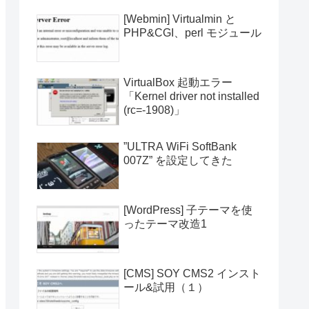
[Webmin] Virtualmin と
PHP&CGI、perl モジュール
VirtualBox 起動エラー
「Kernel driver not installed
(rc=-1908)」
”ULTRA WiFi SoftBank
007Z” を設定してきた
[WordPress] 子テーマを使
ったテーマ改造1
[CMS] SOY CMS2 インスト
ール&試用（１）