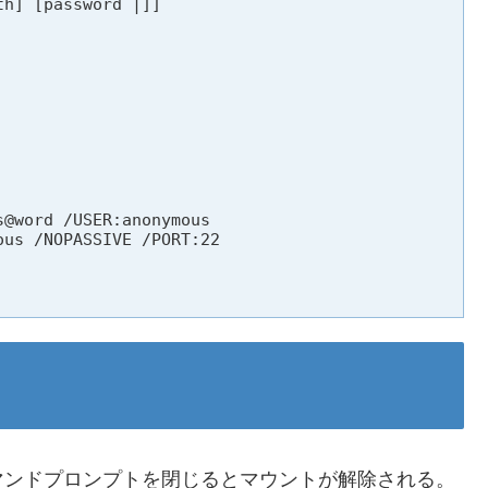
h] [password |]]

@word /USER:anonymous

us /NOPASSIVE /PORT:22

マンドプロンプトを閉じるとマウントが解除される。