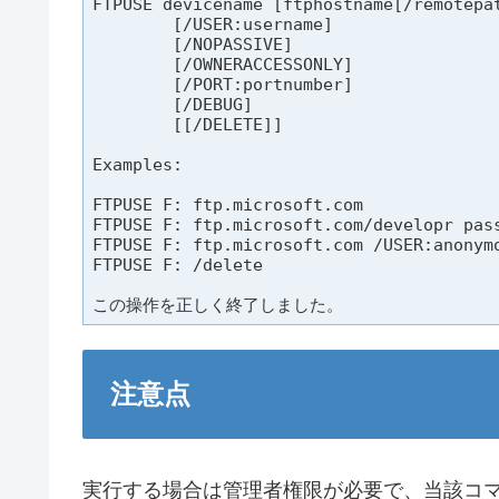
FTPUSE devicename [ftphostname[/remotepat
        [/USER:username]

        [/NOPASSIVE]

        [/OWNERACCESSONLY]

        [/PORT:portnumber]

        [/DEBUG]

        [[/DELETE]]

Examples:

FTPUSE F: ftp.microsoft.com

FTPUSE F: ftp.microsoft.com/developr pass
FTPUSE F: ftp.microsoft.com /USER:anonymo
FTPUSE F: /delete

この操作を正しく終了しました。
注意点
実行する場合は管理者権限が必要で、当該コ