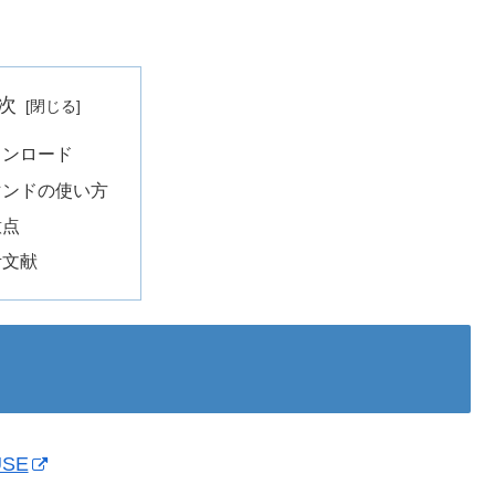
次
ウンロード
マンドの使い方
意点
考文献
PUSE