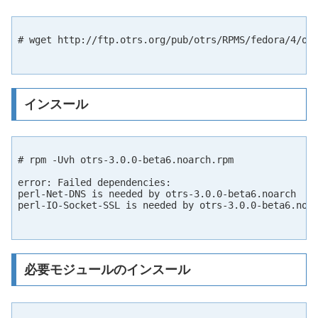
# wget http://ftp.otrs.org/pub/otrs/RPMS/fedora/4/otr
インスール
# rpm -Uvh otrs-3.0.0-beta6.noarch.rpm

error: Failed dependencies:

perl-Net-DNS is needed by otrs-3.0.0-beta6.noarch

perl-IO-Socket-SSL is needed by otrs-3.0.0-beta6.noar
必要モジュールのインスール