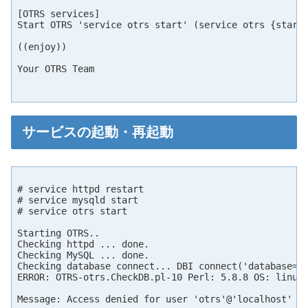
[OTRS services]

Start OTRS 'service otrs start' (service otrs {start|
((enjoy))

Your OTRS Team

サービスの起動・再起動
# service httpd restart

# service mysqld start

# service otrs start

Starting OTRS..

Checking httpd ... done.

Checking MySQL ... done.

Checking database connect... DBI connect('database=ot
ERROR: OTRS-otrs.CheckDB.pl-10 Perl: 5.8.8 OS: linux 
Message: Access denied for user 'otrs'@'localhost' (u