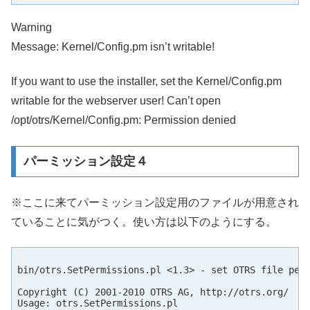
Warning
Message: Kernel/Config.pm isn’t writable!
If you want to use the installer, set the Kernel/Config.pm
writable for the webserver user! Can’t open
/opt/otrs/Kernel/Config.pm: Permission denied
パーミッション設定４
※ここに来てパーミッション設定用のファイルが用意され
ていることに気がつく。使い方は以下のようにする。
bin/otrs.SetPermissions.pl <1.3> - set OTRS file perm
Copyright (C) 2001-2010 OTRS AG, http://otrs.org/

Usage: otrs.SetPermissions.pl
