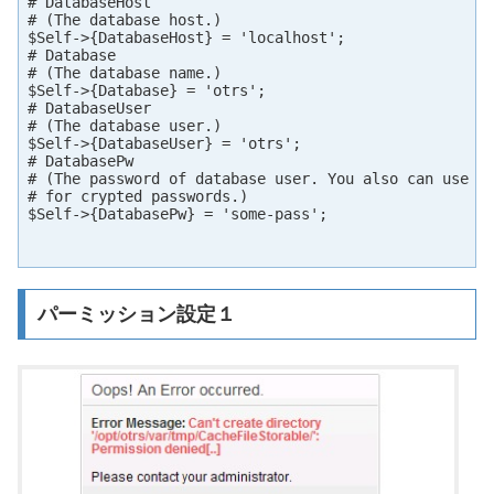
# DatabaseHost

# (The database host.)

$Self->{DatabaseHost} = 'localhost';

# Database

# (The database name.)

$Self->{Database} = 'otrs';

# DatabaseUser

# (The database user.)

$Self->{DatabaseUser} = 'otrs';

# DatabasePw

# (The password of database user. You also can use bi
# for crypted passwords.)

$Self->{DatabasePw} = 'some-pass';

パーミッション設定１