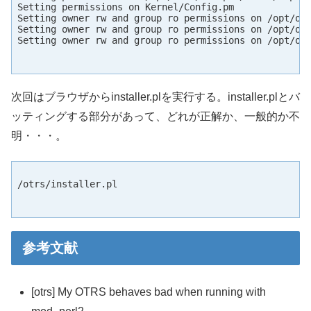
Setting permissions on Kernel/Config.pm

Setting owner rw and group ro permissions on /opt/otr
Setting owner rw and group ro permissions on /opt/otr
Setting owner rw and group ro permissions on /opt/otr
次回はブラウザからinstaller.plを実行する。installer.plとバ
ッティングする部分があって、どれが正解か、一般的か不
明・・・。
/otrs/installer.pl

参考文献
[otrs] My OTRS behaves bad when running with