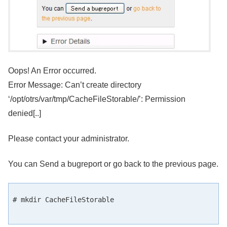
Oops! An Error occurred.
Error Message: Can’t create directory
‘/opt/otrs/var/tmp/CacheFileStorable/’: Permission
denied[..]
Please contact your administrator.
You can Send a bugreport or go back to the previous page.
# mkdir CacheFileStorable
