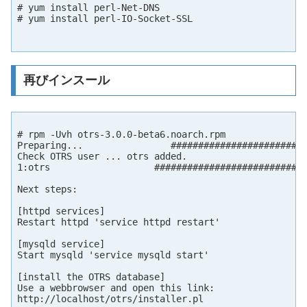
# yum install perl-Net-DNS

# yum install perl-IO-Socket-SSL

再びインスール
# rpm -Uvh otrs-3.0.0-beta6.noarch.rpm

Preparing...                #########################
Check OTRS user ... otrs added.

1:otrs                   ############################
Next steps:

[httpd services]

Restart httpd 'service httpd restart'

[mysqld service]

Start mysqld 'service mysqld start'

[install the OTRS database]

Use a webbrowser and open this link:

http://localhost/otrs/installer.pl
