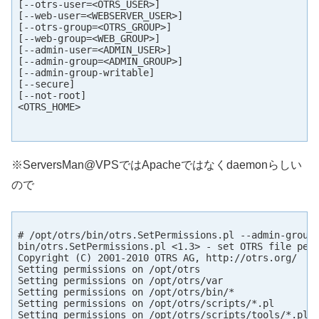
[--otrs-user=<OTRS_USER>]

[--web-user=<WEBSERVER_USER>]

[--otrs-group=<OTRS_GROUP>]

[--web-group=<WEB_GROUP>]

[--admin-user=<ADMIN_USER>]

[--admin-group=<ADMIN_GROUP>]

[--admin-group-writable]

[--secure]

[--not-root]

<OTRS_HOME>

※ServersMan@VPSではApacheではなくdaemonらしい
ので
# /opt/otrs/bin/otrs.SetPermissions.pl --admin-group-
bin/otrs.SetPermissions.pl <1.3> - set OTRS file perm
Copyright (C) 2001-2010 OTRS AG, http://otrs.org/

Setting permissions on /opt/otrs

Setting permissions on /opt/otrs/var

Setting permissions on /opt/otrs/bin/*

Setting permissions on /opt/otrs/scripts/*.pl

Setting permissions on /opt/otrs/scripts/tools/*.pl
