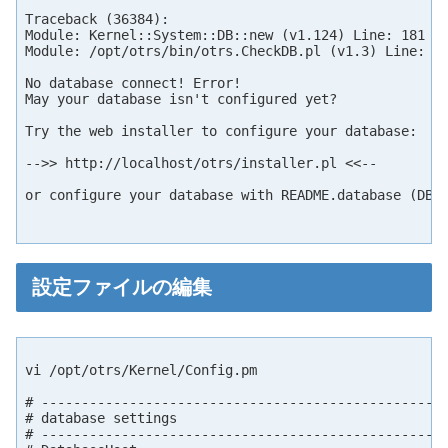
Traceback (36384):

Module: Kernel::System::DB::new (v1.124) Line: 181

Module: /opt/otrs/bin/otrs.CheckDB.pl (v1.3) Line: 52
No database connect! Error!

May your database isn't configured yet?

Try the web installer to configure your database:

-->> http://localhost/otrs/installer.pl <<--

or configure your database with README.database (DB -
設定ファイルの編集
vi /opt/otrs/Kernel/Config.pm

# ---------------------------------------------------
# database settings                                  
# ---------------------------------------------------