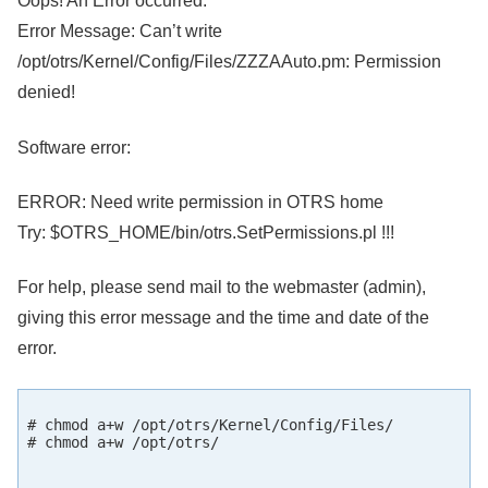
Oops! An Error occurred.
Error Message: Can’t write
/opt/otrs/Kernel/Config/Files/ZZZAAuto.pm: Permission
denied!
Software error:
ERROR: Need write permission in OTRS home
Try: $OTRS_HOME/bin/otrs.SetPermissions.pl !!!
For help, please send mail to the webmaster (admin),
giving this error message and the time and date of the
error.
# chmod a+w /opt/otrs/Kernel/Config/Files/

# chmod a+w /opt/otrs/
