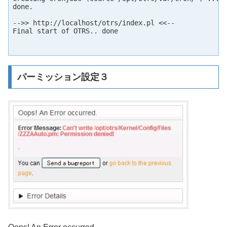
done.

-->> http://localhost/otrs/index.pl <<--

Final start of OTRS.. done

パーミッション設定３