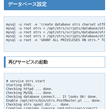
データベース設定
mysql -u root -e 'create database otrs charset utf8'

mysql -u root otrs < /opt/otrs/scripts/database/otrs-
mysql -u root otrs < /opt/otrs/scripts/database/otrs-
mysql -u root otrs < /opt/otrs/scripts/database/otrs-
mysql -u root -e 'GRANT ALL PRIVILEGES ON otrs.* TO o
再びサービスの起動
# service otrs start

Starting OTRS..

Checking httpd ... done.

Checking MySQL ... done.

Checking database connect... It looks Ok! done.

Enable /opt/otrs/bin/otrs.PostMaster.pl ... done.

Checking otrs spool dir...  done.

Creating cronjobs (source /opt/otrs/var/cron/*) ...
