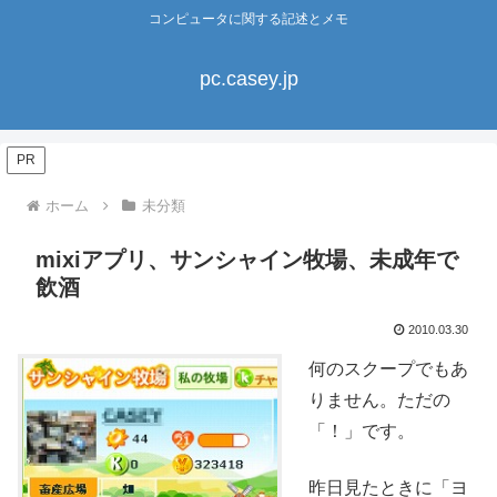
コンピュータに関する記述とメモ
pc.casey.jp
PR
ホーム
未分類
mixiアプリ、サンシャイン牧場、未成年で
飲酒
2010.03.30
何のスクープでもあ
りません。ただの
「！」です。
昨日見たときに「ヨ