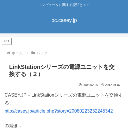
コンピュータに関する記述とメモ
pc.casey.jp
PR
ホーム
ハック
LinkStationシリーズの電源ユニットを交
換する（２）
2008.02.26
2012.01.07
CASEY.JP – LinkStationシリーズの電源ユニットを交換す
る :
http://casey.jp/article.php?story=20080223232245342
の続き…