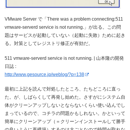
VMware Server で「There was a problem connecting:511
vmware-serverd service is not running.」が出る。この問
題はサービスが起動していない（起動に失敗）ために起き
る。対策としてレジストリ修正が有効だ。
511 vmware-serverd service is not running. | 山本隆の開発
日誌 :
http://www.gesource.jp/weblog/?p=138
最初に上記を読んで対処したところ、たちどころに直っ
た。が、しばらくして再発し始めた。さすがにシステム自
体がクリーンアップしないとならないくらい使い込んでし
まっているので、コチラの問題かもしれない。かといって
簡単にクリーンアップ（＝クリーンインストールして勝手
の良いように再構築）するのは大ごとなので時間が取れな