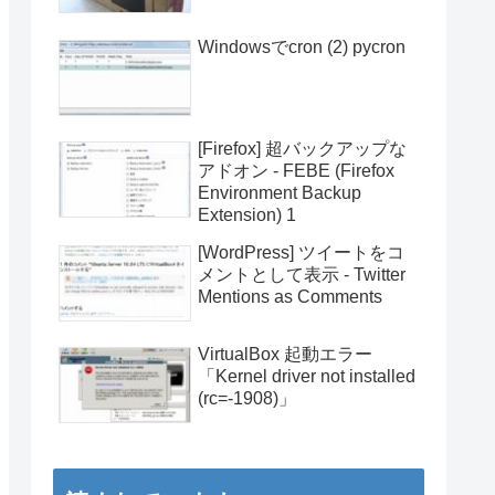
Windowsでcron (2) pycron
[Firefox] 超バックアップな
アドオン - FEBE (Firefox
Environment Backup
Extension) 1
[WordPress] ツイートをコ
メントとして表示 - Twitter
Mentions as Comments
VirtualBox 起動エラー
「Kernel driver not installed
(rc=-1908)」