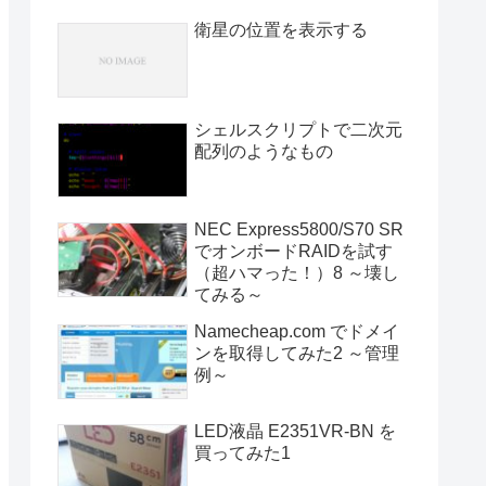
衛星の位置を表示する
シェルスクリプトで二次元
配列のようなもの
NEC Express5800/S70 SR
でオンボードRAIDを試す
（超ハマった！）8 ～壊し
てみる～
Namecheap.com でドメイ
ンを取得してみた2 ～管理
例～
LED液晶 E2351VR-BN を
買ってみた1