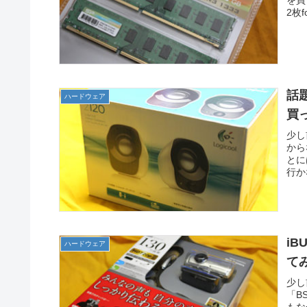
を買っ
2枚
話題
ハードウェア
買
少し
から
とに
行か
iB
ハードウェア
て
少し
「B