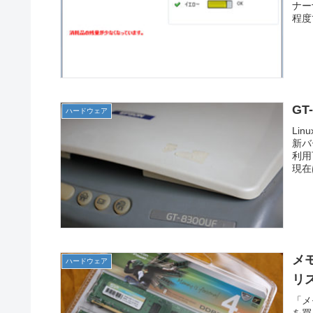
ナー
程度
GT
ハードウェア
Li
新バ
利用
現在
メモ
ハードウェア
リ
「メモ