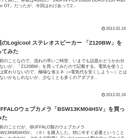
てみた。本命は4Gx2の「240PIN PC3-10600 DDR3-1333 4GB
for DT」だったが、今回はわけあって2...
2013.02.24
のLogicool ステレオスピーカー 「Z120BW」を
ってみた
前のことなので、流れの早いご時世、いまでも話題かどうかわ分
ないが、「Z120BW」を買ってみたので記載する。電気を使うこ
は変わりないので、極端な省エネ（=電気代を安くしよう～）とは
ないかもしれないが、少なくとも多くのアダプタ...
2013.02.24
UFFALOウェブカメラ「BSW13KM04HSV」を買っ
みた
前のことだが、iBUFFALO製のウェブカメラ
SW13KM04HSV」（※）を購入した。特に今すぐ必要ということ