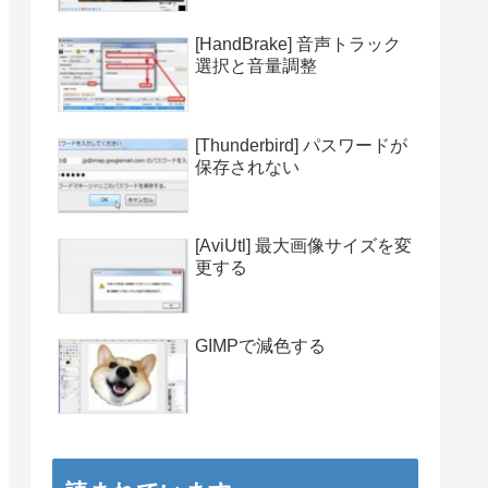
[HandBrake] 音声トラック
選択と音量調整
[Thunderbird] パスワードが
保存されない
[AviUtl] 最大画像サイズを変
更する
GIMPで減色する