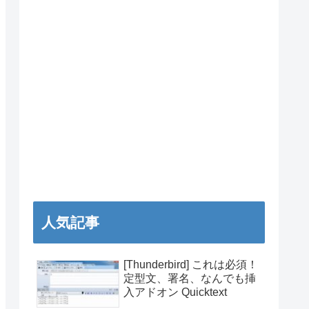
人気記事
[Thunderbird] これは必須！
定型文、署名、なんでも挿
入アドオン Quicktext