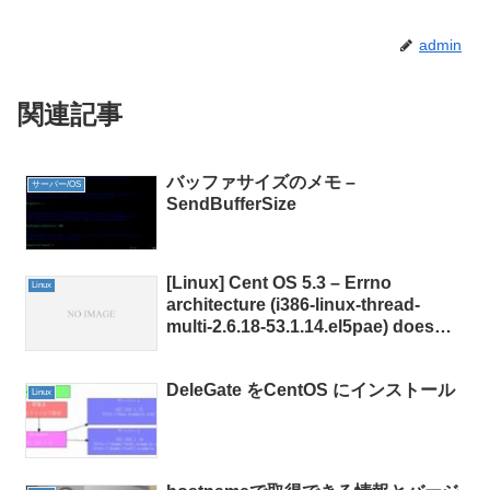
admin
関連記事
バッファサイズのメモ –
サーバー/OS
SendBufferSize
[Linux] Cent OS 5.3 – Errno
Linux
architecture (i386-linux-thread-
multi-2.6.18-53.1.14.el5pae) does
not match executable architecture
DeleGate をCentOS にインストール
Linux