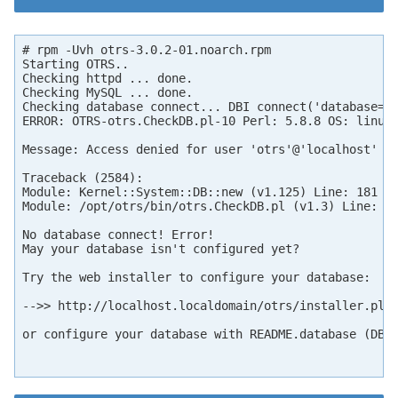
# rpm -Uvh otrs-3.0.2-01.noarch.rpm

Starting OTRS..

Checking httpd ... done.

Checking MySQL ... done.

Checking database connect... DBI connect('database=ot
ERROR: OTRS-otrs.CheckDB.pl-10 Perl: 5.8.8 OS: linux 
Message: Access denied for user 'otrs'@'localhost' (u
Traceback (2584):

Module: Kernel::System::DB::new (v1.125) Line: 181

Module: /opt/otrs/bin/otrs.CheckDB.pl (v1.3) Line: 52
No database connect! Error!

May your database isn't configured yet?

Try the web installer to configure your database:

-->> http://localhost.localdomain/otrs/installer.pl <
or configure your database with README.database (DB -