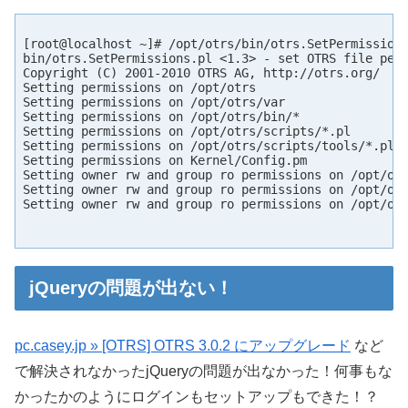
[root@localhost ~]# /opt/otrs/bin/otrs.SetPermissions
bin/otrs.SetPermissions.pl <1.3> - set OTRS file perm
Copyright (C) 2001-2010 OTRS AG, http://otrs.org/

Setting permissions on /opt/otrs

Setting permissions on /opt/otrs/var

Setting permissions on /opt/otrs/bin/*

Setting permissions on /opt/otrs/scripts/*.pl

Setting permissions on /opt/otrs/scripts/tools/*.pl

Setting permissions on Kernel/Config.pm

Setting owner rw and group ro permissions on /opt/otr
Setting owner rw and group ro permissions on /opt/otr
Setting owner rw and group ro permissions on /opt/otr
jQueryの問題が出ない！
pc.casey.jp » [OTRS] OTRS 3.0.2 にアップグレード
など
で解決されなかったjQueryの問題が出なかった！何事もな
かったかのようにログインもセットアップもできた！？