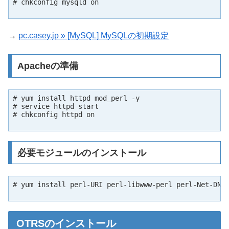
# chkconfig mysqld on

→
pc.casey.jp » [MySQL] MySQLの初期設定
Apacheの準備
# yum install httpd mod_perl -y

# service httpd start

# chkconfig httpd on

必要モジュールのインストール
# yum install perl-URI perl-libwww-perl perl-Net-DNS 
OTRSのインストール