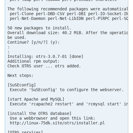
The following recommended packages were automatically
 perl-Clone perl-DBD-CSV perl-DBI perl-IO-Socket-INET
 perl-Net-Daemon perl-Net-LibIDN perl-PlRPC perl-SQL-
50 new packages to install.

Overall download size: 40.2 MiB. After the operation,
be used.

Continue? [y/n/?] (y):

:

:

Installing: otrs-3.0.7-01 [done]

Additional rpm output:

Check OTRS user ... otrs added.

Next steps:

[SuSEconfig]

 Execute 'SuSEconfig' to configure the webserver.

[start Apache and MySQL]

 Execute 'rcapache2 restart' and 'rcmysql start' in c
[install the OTRS database]

 Use a webbrowser and open this link:

 http://linux-75dk.site/otrs/installer.pl

[OTRS services]
