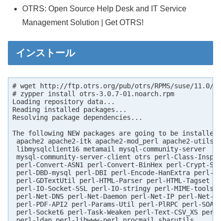
OTRS: Open Source Help Desk and IT Service
Management Solution | Get OTRS!
インストール
# wget http://ftp.otrs.org/pub/otrs/RPMS/suse/11.0/ot
# zypper install otrs-3.0.7-01.noarch.rpm

Loading repository data...

Reading installed packages...

Resolving package dependencies...

The following NEW packages are going to be installed:
 apache2 apache2-itk apache2-mod_perl apache2-utils l
 libmysqlclient16 metamail mysql-community-server

 mysql-community-server-client otrs perl-Class-Inspec
 perl-Convert-ASN1 perl-Convert-BinHex perl-Crypt-SSL
 perl-DBD-mysql perl-DBI perl-Encode-HanExtra perl-GD
 perl-GDTextUtil perl-HTML-Parser perl-HTML-Tagset pe
 perl-IO-Socket-SSL perl-IO-stringy perl-MIME-tools p
 perl-Net-DNS perl-Net-Daemon perl-Net-IP perl-Net-Li
 perl-PDF-API2 perl-Params-Util perl-PlRPC perl-SOAP-
 perl-Socket6 perl-Task-Weaken perl-Text-CSV_XS perl-
 perl-ldap perl-libwww-perl procmail sharutils
