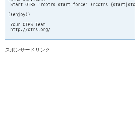
 Start OTRS 'rcotrs start-force' (rcotrs {start|stop|
((enjoy))

 Your OTRS Team

 http://otrs.org/

スポンサードリンク