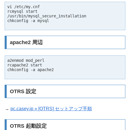
vi /etc/my.cnf

rcmysql start

/usr/bin/mysql_secure_installation

chkconfig -a mysql

apache2 周辺
a2enmod mod_perl

rcapache2 start

chkconfig -a apache2

OTRS 設定
→
pc.casey.jp » [OTRS] セットアップ手順
OTRS 起動設定