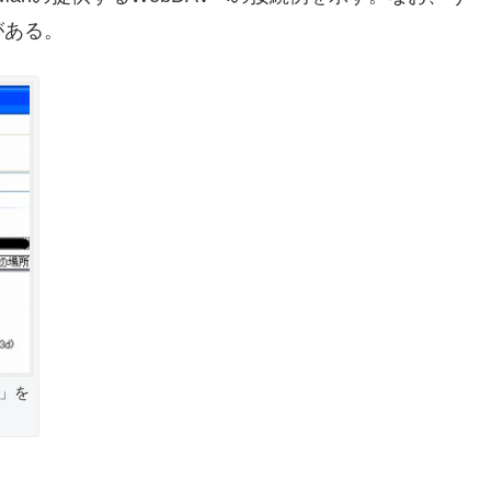
がある。
」を