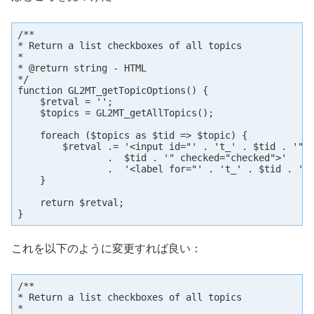
/**

* Return a list checkboxes of all topics

*

* @return string - HTML

*/

function GL2MT_getTopicOptions() {

    $retval = '';

    $topics = GL2MT_getAllTopics();

    foreach ($topics as $tid => $topic) {

        $retval .= '<input id="' . 't_' . $tid . '" n
                .  $tid . '" checked="checked">'

                .  '<label for="' . 't_' . $tid . '">
    }

    return $retval;

}
これを以下のように変更すれば良い：
/**

* Return a list checkboxes of all topics

*
