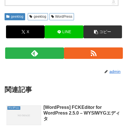
geeklog
geeklog
WordPress
X
LINE
コピー
admin
関連記事
[WordPress] FCKEditor for
WordPress
WordPress 2.5.0 – WYSIWYGエディ
タ