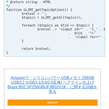
* @return string - HTML

*/

function GL2MT_getTopicOptions() {

	$retval = '';

	$topics = GL2MT_getAllTopics();

	foreach ($topics as $tid => $topic) {

		$retval .= '<input id="' . 't_' . $tid . '" name="gl2mt_topics[]" type="checkbox" value="'

				.  $tid . '">'

				.  '<label for="' . 't_' . $tid . '">' . GL2MT_escape($topic) . '</label><br>';

	}

	return $retval;

}
Amazonで「シリコンパワー USBメモリ 256GB
USB3.2 (USB3.1/3.0/2.0互換) ヘアライン仕上げ
Blaze B02 SP256GBUF3B02V1K」に関する詳細を
見る
Amazon