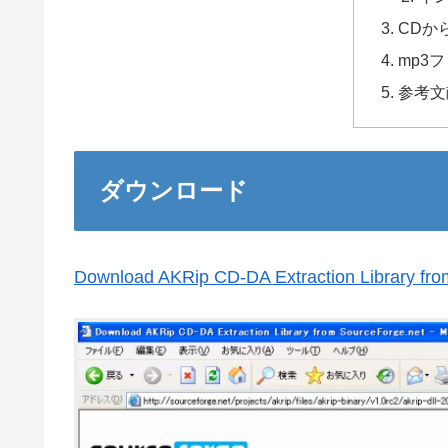
CDか
mp3
参考文
ダウンロード
Download AKRip CD-DA Extraction Library fro