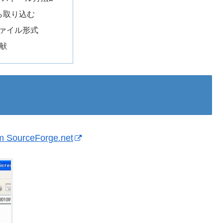
ら取り込む
ファイル形式
献
m SourceForge.net