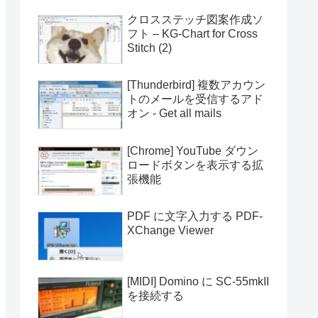
クロスステッチ図案作成ソ
フト – KG-Chart for Cross
Stitch (2)
[Thunderbird] 複数アカウン
トのメールを受信するアド
オン - Get all mails
[Chrome] YouTube ダウン
ロードボタンを表示する拡
張機能
PDF に文字入力する PDF-
XChange Viewer
[MIDI] Domino に SC-55mkII
を接続する