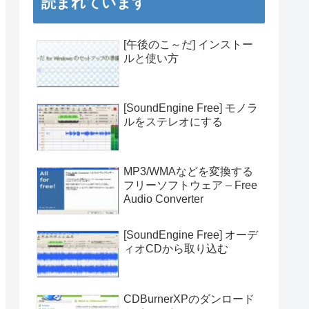
読まれています
[午後のこ～だ] インストー
ルと使い方
[SoundEngine Free] モノラ
ルをステレオにする
MP3/WMAなどを変換する
フリーソフトウェア – Free
Audio Converter
[SoundEngine Free] オーデ
ィオCDから取り込む
CDBurnerXPのダンロード