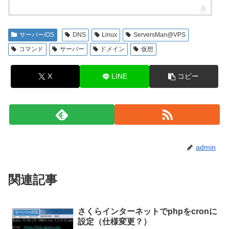
サーバー/OS
DNS
Linux
ServersMan@VPS
コマンド
サーバー
ドメイン
仮想
X
LINE
コピー
admin
関連記事
さくらインターネットでphpをcronに
サーバー/OS
設定（仕様変更？）