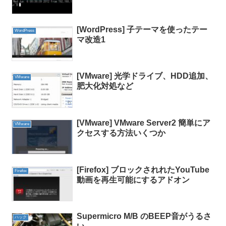
[WordPress] 子テーマを使ったテー
WordPress
マ改造1
[VMware] 光学ドライブ、HDD追加、
VMware
肥大化対処など
[VMware] VMware Server2 簡単にア
VMware
クセスする方法いくつか
[Firefox] ブロックされれたYouTube
Firefox
動画を再生可能にするアドオン
Supermicro M/B のBEEP音がうるさ
ハック