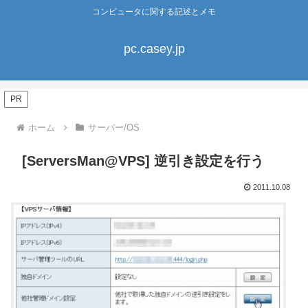
コンピュータに関する記述とメモ
pc.casey.jp
PR
ホーム
サーバー/OS
[ServersMan@VPS] 逆引き設定を行う
2011.10.08