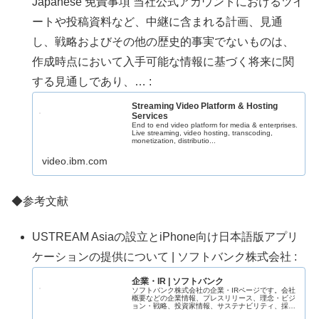
Japanese 免責事項 当社公式アカウントにおけるツイ
ートや投稿資料など、中継に含まれる計画、見通
し、戦略およびその他の歴史的事実でないものは、
作成時点において入手可能な情報に基づく将来に関
する見通しであり、… :
Streaming Video Platform & Hosting
Services
End to end video platform for media & enterprises.
Live streaming, video hosting, transcoding,
monetization, distributio...
video.ibm.com
◆参考文献
USTREAM Asiaの設立とiPhone向け日本語版アプリ
ケーションの提供について | ソフトバンク株式会社 :
企業・IR | ソフトバンク
ソフトバンク株式会社の企業・IRページです。会社
概要などの企業情報、プレスリリース、理念・ビジ
ョン・戦略、投資家情報、サステナビリティ、採用
情報などをご紹介します。