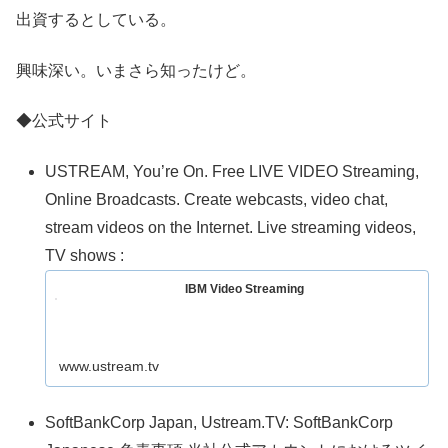
出資するとしている。
興味深い。いまさら知ったけど。
◆公式サイト
USTREAM, You’re On. Free LIVE VIDEO Streaming,
Online Broadcasts. Create webcasts, video chat,
stream videos on the Internet. Live streaming videos,
TV shows :
IBM Video Streaming
www.ustream.tv
SoftBankCorp Japan, Ustream.TV: SoftBankCorp