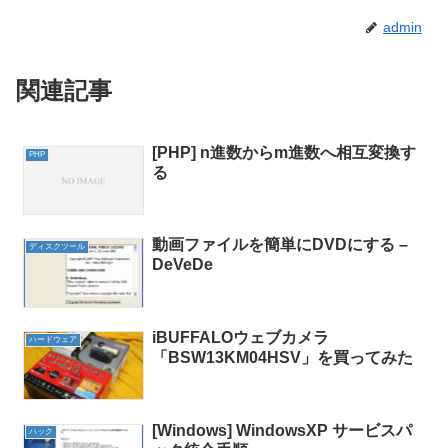
admin
関連記事
[PHP] n進数からm進数へ相互変換す
PHP
る
動画ファイルを簡単にDVDにする –
ディスクツール
DeVeDe
iBUFFALOウェブカメラ
ハードウェア
「BSW13KM04HSV」を買ってみた
[Windows] WindowsXP サービスパ
ハック