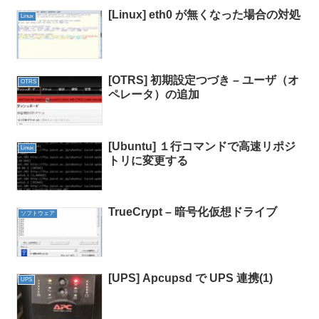
[Linux] eth0 が無くなった場合の対処
Linux
[OTRS] 初期設定つづき – ユーザ（オ
OTRS
ペレータ）の追加
[Ubuntu] １行コマンドで高速リポジ
Linux
トリに変更する
TrueCrypt – 暗号化仮想ドライブ
ソフトウェア
[UPS] Apcupsd で UPS 連携(1)
UPS