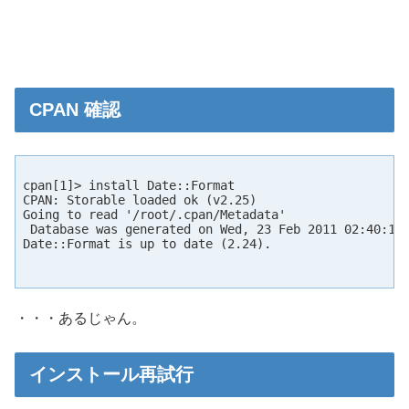
CPAN 確認
cpan[1]> install Date::Format

CPAN: Storable loaded ok (v2.25)

Going to read '/root/.cpan/Metadata'

 Database was generated on Wed, 23 Feb 2011 02:40:18 
Date::Format is up to date (2.24).

・・・あるじゃん。
インストール再試行