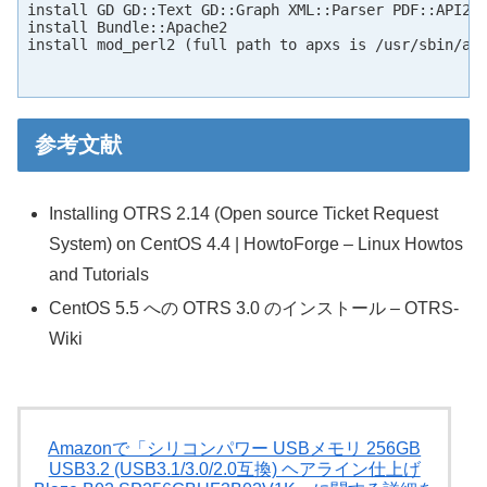
install GD GD::Text GD::Graph XML::Parser PDF::API2

install Bundle::Apache2

install mod_perl2 (full path to apxs is /usr/sbin/apx
参考文献
Installing OTRS 2.14 (Open source Ticket Request
System) on CentOS 4.4 | HowtoForge – Linux Howtos
and Tutorials
CentOS 5.5 への OTRS 3.0 のインストール – OTRS-
Wiki
Amazonで「シリコンパワー USBメモリ 256GB
USB3.2 (USB3.1/3.0/2.0互換) ヘアライン仕上げ